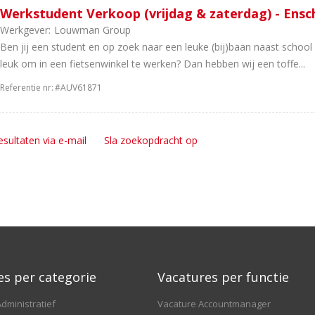
Werkstudent Verkoop (vrijdag & zaterdag) - Ens
Werkgever:
Louwman Group
Ben jij een student en op zoek naar een leuke (bij)baan naast school 
leuk om in een fietsenwinkel te werken? Dan hebben wij een toffe...
Referentie nr:
#AUV61871
esultaten via e-mail
Sla zoekopdracht op
es per categorie
Vacatures per functie
dministratief
Vacature Accountmanager