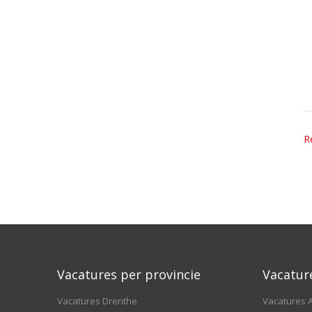
R
Vacatures per provincie
Vacatur
Vacatures Drenthe
Vacatures A