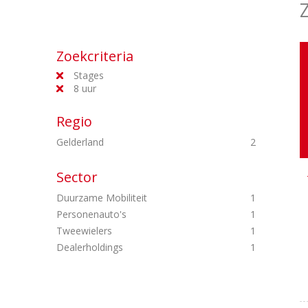
Zoekcriteria
Stages
8 uur
Regio
Gelderland
2
Sector
Duurzame Mobiliteit
1
Personenauto's
1
Tweewielers
1
Dealerholdings
1