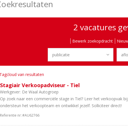
Zoekresultaten
2 vacatures g
Bewerk zoekopdracht
Nieuw
Tagcloud van resultaten
Stagiair Verkoopadviseur - Tiel
Werkgever:
De Waal Autogroep
Op zoek naar een commerciële stage in Tiel? Leer het verkoopvak bi
ondersteun het verkoopteam en ontwikkel jezelf. Solliciteer direct!
Referentie nr:
#AU62766