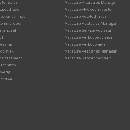
fter Sales
Vacature Aftersales Manager
Autoschade
Vacature APK Keurmeester
 Bouwmachines
Vacature Autotechnicus
Commercieel
Vacature Fleetsales Manager
inancieel
Vacature Service Adviseur
CT
Vacature Verkoopadviseur
Leasing
Vacature Verkoopleider
ogistiek
Vacature Vestigings Manager
 Management
Vacature Bandenmonteur
Technisch
Overig
omotive