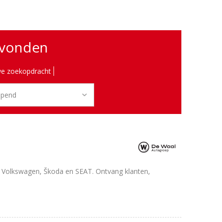
evonden
e zoekopdracht
j Volkswagen, Škoda en SEAT. Ontvang klanten,