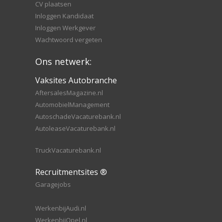
CV plaatsen
Inloggen Kandidaat
Inloggen Werkgever
Wachtwoord vergeten
Ons netwerk:
Vaksites Autobranche
AftersalesMagazine.nl
AutomobielManagement
AutoschadeVacaturebank.nl
AutoleaseVacaturebank.nl
TruckVacaturebank.nl
Recruitmentsites ®
Garagejobs
WerkenbijAudi.nl
WerkenbijOpel.nl