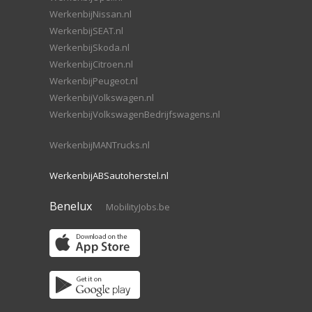
WerkenbijNissan.nl
WerkenbijSEAT.nl
WerkenbijSkoda.nl
WerkenbijCitroen.nl
WerkenbijPeugeot.nl
WerkenbijVolkswagen.nl
WerkenbijVolkswagenBedrijfswagens.nl
WerkenbijMANTrucks.nl
WerkenbijABSautoherstel.nl
Benelux
MobilityJobs.be