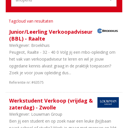
1
Onderdelen
1
Schadeherstel
1
Banden
Tagcloud van resultaten
en
Junior/Leerling Verkoopadviseur
wielen
(BBL) - Raalte
Werkgever:
Broekhuis
Aantal
Peugeot, Raalte - 32 - 40 0 Volg jij een mbo-opleiding om
uren
het vak van verkoopadviseur te leren en wil je jouw
3
In
opgedane kennis alvast graag in de praktijk toepassen?
overleg
Zoek je voor jouw opleiding dus...
2
40
Referentie nr:
#63575
uur
2
32
uur
Werkstudent Verkoop (vrijdag &
1
38
zaterdag) - Zwolle
uur
Werkgever:
Louwman Group
1
36
Ben jij een student en op zoek naar een leuke (bij)baan
uur
naast school of studie? Werk je graag met mensen en lijkt