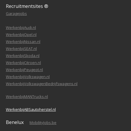
Recruitmentsites ®
Garagejobs
WerkenbijAudi.nl
WerkenbijOpel.nl
WerkenbijNissan.nl
WerkenbijSEAT.nl
WerkenbijSkoda.nl
WerkenbijCitroen.nl
WerkenbijPeugeot.nl
WerkenbijVolkswagen.nl
WerkenbijVolkswagenBedrijfswagens.nl
WerkenbijMANTrucks.nl
WerkenbijABSautoherstel.nl
Benelux
MobilityJobs.be