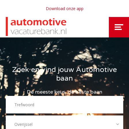
Download onze app
Zoek en vind jouw Automotive
baan
De meeste keus, de beste baan