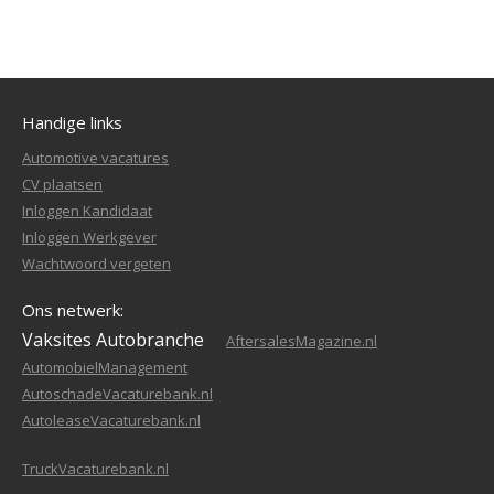
Handige links
Automotive vacatures
CV plaatsen
Inloggen Kandidaat
Inloggen Werkgever
Wachtwoord vergeten
Ons netwerk:
Vaksites Autobranche
AftersalesMagazine.nl
AutomobielManagement
AutoschadeVacaturebank.nl
AutoleaseVacaturebank.nl
TruckVacaturebank.nl