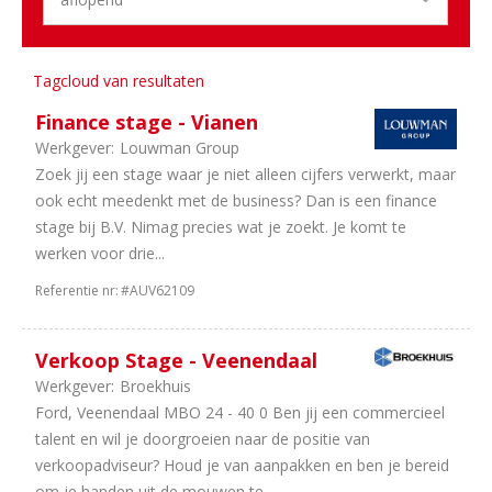
Aantal
uren
Tagcloud van resultaten
3
40
uur
Finance stage - Vianen
2
In
Werkgever:
Louwman Group
overleg
Zoek jij een stage waar je niet alleen cijfers verwerkt, maar
2
24
ook echt meedenkt met de business? Dan is een finance
uur
stage bij B.V. Nimag precies wat je zoekt. Je komt te
1
36
werken voor drie...
uur
Referentie nr:
#AUV62109
1
32
uur
Verkoop Stage - Veenendaal
Werkgever:
Broekhuis
Ford, Veenendaal MBO 24 - 40 0 Ben jij een commercieel
talent en wil je doorgroeien naar de positie van
verkoopadviseur? Houd je van aanpakken en ben je bereid
om je handen uit de mouwen te...