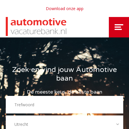
Download onze app
Zoek en vind jouw Automotive
baan
De meeste keus, de beste baan