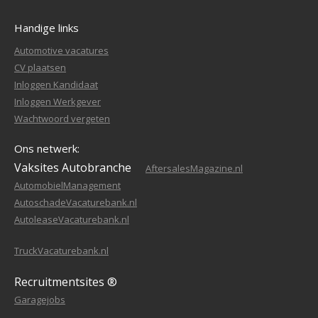
Handige links
Automotive vacatures
CV plaatsen
Inloggen Kandidaat
Inloggen Werkgever
Wachtwoord vergeten
Ons netwerk:
Vaksites Autobranche
AftersalesMagazine.nl
AutomobielManagement
AutoschadeVacaturebank.nl
AutoleaseVacaturebank.nl
TruckVacaturebank.nl
Recruitmentsites ®
Garagejobs