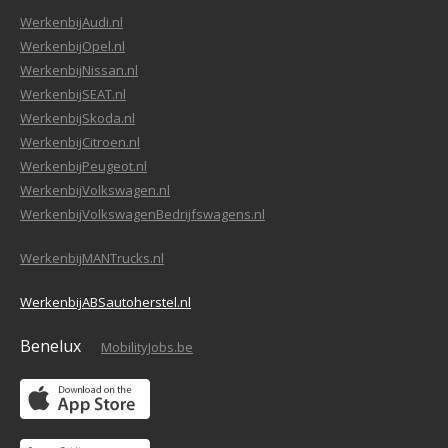
WerkenbijAudi.nl
WerkenbijOpel.nl
WerkenbijNissan.nl
WerkenbijSEAT.nl
WerkenbijSkoda.nl
WerkenbijCitroen.nl
WerkenbijPeugeot.nl
WerkenbijVolkswagen.nl
WerkenbijVolkswagenBedrijfswagens.nl
WerkenbijMANTrucks.nl
WerkenbijABSautoherstel.nl
Benelux
MobilityJobs.be