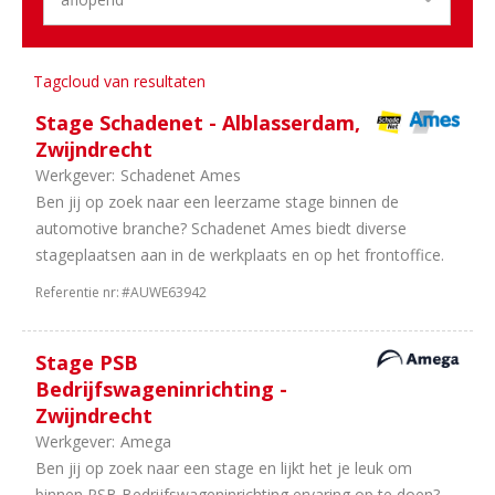
Bus
1
Tweewielers
1
Schadeherstel
Tagcloud van resultaten
Stage Schadenet - Alblasserdam,
Aantal
Zwijndrecht
uren
Werkgever:
Schadenet Ames
4
38
Ben jij op zoek naar een leerzame stage binnen de
uur
automotive branche? Schadenet Ames biedt diverse
3
In
stageplaatsen aan in de werkplaats en op het frontoffice.
overleg
Referentie nr:
#AUWE63942
1
8
uur
1
40
Stage PSB
uur
Bedrijfswageninrichting -
1
20
Zwijndrecht
uur
Werkgever:
Amega
Ben jij op zoek naar een stage en lijkt het je leuk om
binnen PSB Bedrijfswageninrichting ervaring op te doen?