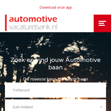
Download onze app
Zoek en vind jouw Automotive
baan
De meeste keus, de beste baan