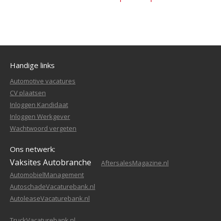
Handige links
Automotive vacatures
CV plaatsen
Inloggen Kandidaat
Inloggen Werkgever
Wachtwoord vergeten
Ons netwerk:
Vaksites Autobranche
AftersalesMagazine.nl
AutomobielManagement
AutoschadeVacaturebank.nl
AutoleaseVacaturebank.nl
TruckVacaturebank.nl