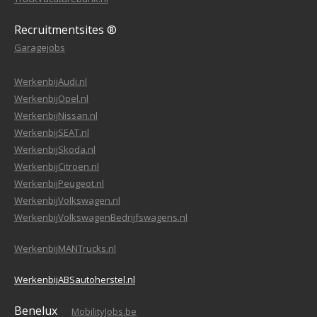
Recruitmentsites ®
Garagejobs
WerkenbijAudi.nl
WerkenbijOpel.nl
WerkenbijNissan.nl
WerkenbijSEAT.nl
WerkenbijSkoda.nl
WerkenbijCitroen.nl
WerkenbijPeugeot.nl
WerkenbijVolkswagen.nl
WerkenbijVolkswagenBedrijfswagens.nl
WerkenbijMANTrucks.nl
WerkenbijABSautoherstel.nl
Benelux
MobilityJobs.be