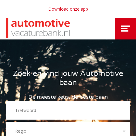
Download onze app
Zoek en vind jouw Automotive
baan
De meeste keus, de beste baan