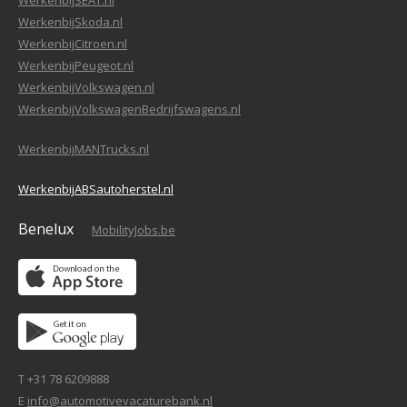
WerkenbijSEAT.nl
WerkenbijSkoda.nl
WerkenbijCitroen.nl
WerkenbijPeugeot.nl
WerkenbijVolkswagen.nl
WerkenbijVolkswagenBedrijfswagens.nl
WerkenbijMANTrucks.nl
WerkenbijABSautoherstel.nl
Benelux
MobilityJobs.be
T +31 78 6209888
E
info@automotivevacaturebank.nl