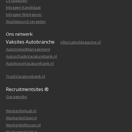
CV plaatsen
Inloggen Kandidaat
Inloggen Werkgever
Wachtwoord vergeten
Ons netwerk:
Vaksites Autobranche
AftersalesMagazine.nl
AutomobielManagement
AutoschadeVacaturebank.nl
AutoleaseVacaturebank.nl
TruckVacaturebank.nl
Recruitmentsites ®
Garagejobs
WerkenbijAudi.nl
WerkenbijOpel.nl
WerkenbijNissan.nl