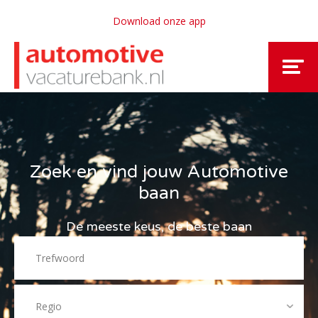
Download onze app
Zoek en vind jouw Automotive
baan
De meeste keus, de beste baan