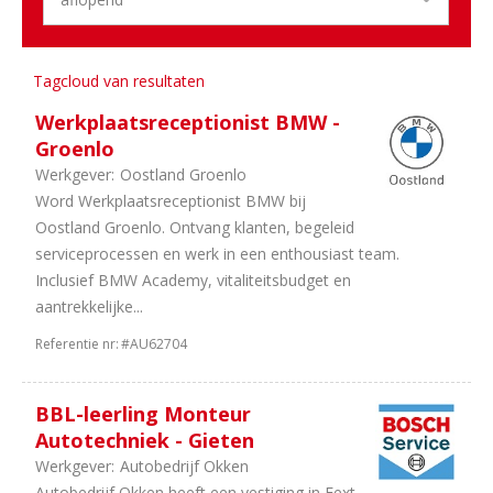
uren
2
38
uur
Tagcloud van resultaten
2
In
overleg
Werkplaatsreceptionist BMW -
2
40
Groenlo
uur
Werkgever:
Oostland Groenlo
1
24
Word Werkplaatsreceptionist BMW bij
uur
Oostland Groenlo. Ontvang klanten, begeleid
1
36
serviceprocessen en werk in een enthousiast team.
uur
Inclusief BMW Academy, vitaliteitsbudget en
1
32
aantrekkelijke...
uur
Referentie nr:
#AU62704
BBL-leerling Monteur
Autotechniek - Gieten
Werkgever:
Autobedrijf Okken
Autobedrijf Okken heeft een vestiging in Eext