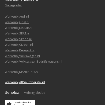
Garagejobs
WerkenbijAudi.nl
WerkenbijOpel.nl
WerkenbijNissan.nl
WerkenbijSEAT.nl
WerkenbijSkoda.nl
WerkenbijCitroen.nl
WerkenbijPeugeot.nl
WerkenbijVolkswagen.nl
WerkenbijVolkswagenBedrijfswagens.nl
WerkenbijMANTrucks.nl
WerkenbijABSautoherstel.nl
Benelux
MobilityJobs.be