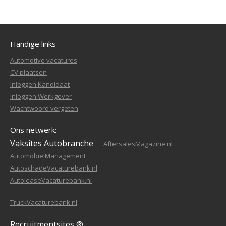
Handige links
Automotive vacatures
CV plaatsen
Inloggen Kandidaat
Inloggen Werkgever
Wachtwoord vergeten
Ons netwerk:
Vaksites Autobranche
AftersalesMagazine.nl
AutomobielManagement
AutoschadeVacaturebank.nl
AutoleaseVacaturebank.nl
TruckVacaturebank.nl
Recruitmentsites ®