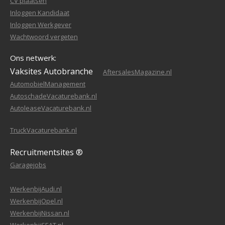
CV plaatsen
Inloggen Kandidaat
Inloggen Werkgever
Wachtwoord vergeten
Ons netwerk:
Vaksites Autobranche
AftersalesMagazine.nl
AutomobielManagement
AutoschadeVacaturebank.nl
AutoleaseVacaturebank.nl
TruckVacaturebank.nl
Recruitmentsites ®
Garagejobs
WerkenbijAudi.nl
WerkenbijOpel.nl
WerkenbijNissan.nl