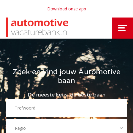
Download onze app
Zoek en vind jouw Automotive
baan
De meeste keus, de beste baan