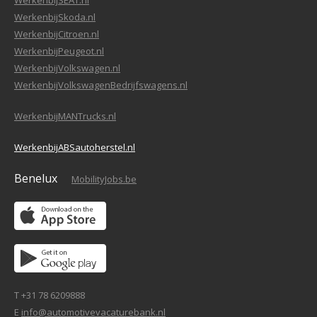
WerkenbijSEAT.nl
WerkenbijSkoda.nl
WerkenbijCitroen.nl
WerkenbijPeugeot.nl
WerkenbijVolkswagen.nl
WerkenbijVolkswagenBedrijfswagens.nl
WerkenbijMANTrucks.nl
WerkenbijABSautoherstel.nl
Benelux
MobilityJobs.be
T +31 78 6209888
E
info@automotivevacaturebank.nl