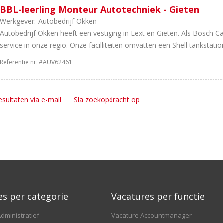
BBL-leerling Monteur Autotechniek - Gieten
Werkgever:
Autobedrijf Okken
Autobedrijf Okken heeft een vestiging in Eext en Gieten. Als Bosch Car
service in onze regio. Onze facilliteiten omvatten een Shell tankstatio
Referentie nr:
#AUV62461
esultaten via e-mail
Sla zoekopdracht op
es per categorie
Vacatures per functie
dministratief
Vacature Accountmanager