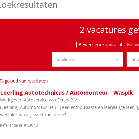
Zoekresultaten
2 vacatures g
Bewerk zoekopdracht
Nieuw
Tagcloud van resultaten
Leerling Autotechnicus / Automonteur - Waspik
Werkgever:
Autoservice van Eersel B.V.
(Leerling) Automonteur Ben jij een enthousiaste en leergierige leerl
werkplek waar je veel kunt leren?
Referentie nr:
#63070