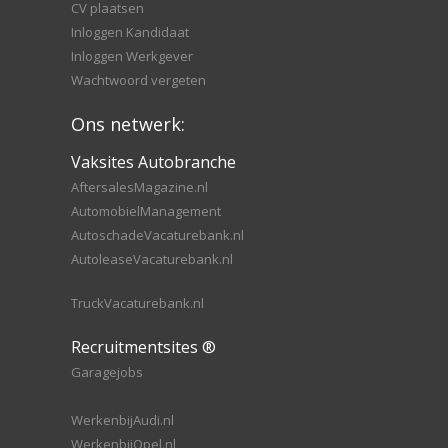
CV plaatsen
Inloggen Kandidaat
Inloggen Werkgever
Wachtwoord vergeten
Ons netwerk:
Vaksites Autobranche
AftersalesMagazine.nl
AutomobielManagement
AutoschadeVacaturebank.nl
AutoleaseVacaturebank.nl
TruckVacaturebank.nl
Recruitmentsites ®
Garagejobs
WerkenbijAudi.nl
WerkenbijOpel.nl