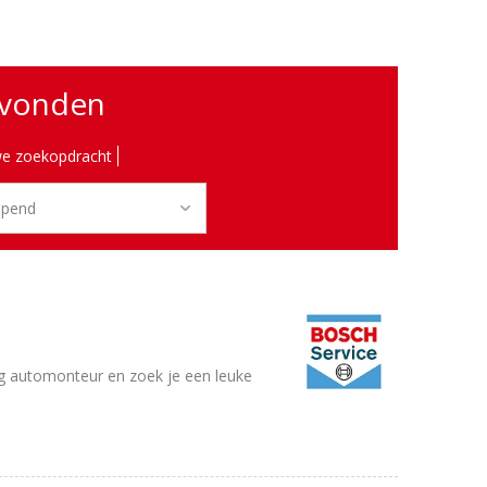
evonden
e zoekopdracht
ing automonteur en zoek je een leuke