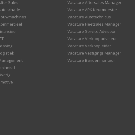
fter Sales
Vacature Aftersales Manager
Autoschade
Vacature APK Keurmeester
 Bouwmachines
Vacature Autotechnicus
Commercieel
Vacature Fleetsales Manager
inancieel
Vacature Service Adviseur
CT
Vacature Verkoopadviseur
Leasing
Vacature Verkoopleider
ogistiek
Vacature Vestigings Manager
 Management
Vacature Bandenmonteur
Technisch
Overig
omotive