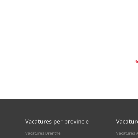
R
Vacatures per provincie
Vacatur
Vacatures Drenthe
Vacatures A