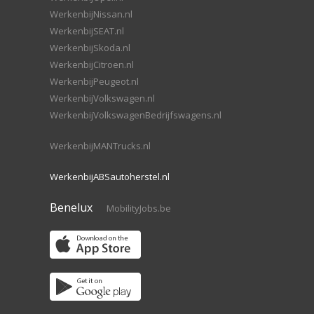
WerkenbijNissan.nl
WerkenbijSEAT.nl
WerkenbijSkoda.nl
WerkenbijCitroen.nl
WerkenbijPeugeot.nl
WerkenbijVolkswagen.nl
WerkenbijVolkswagenBedrijfswagens.nl
WerkenbijMANTrucks.nl
WerkenbijABSautoherstel.nl
Benelux
MobilityJobs.be