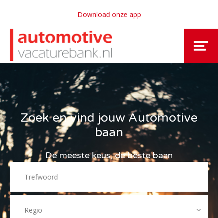
Download onze app
Zoek en vind jouw Automotive
baan
De meeste keus, de beste baan