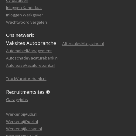
CV plaatsen
Inloggen Kandidaat
Inloggen Werkgever
Wachtwoord vergeten
Ons netwerk:
Vaksites Autobranche
AftersalesMagazine.nl
AutomobielManagement
AutoschadeVacaturebank.nl
AutoleaseVacaturebank.nl
TruckVacaturebank.nl
Recruitmentsites ®
Garagejobs
WerkenbijAudi.nl
WerkenbijOpel.nl
WerkenbijNissan.nl