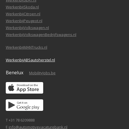
WerkenbijSEAT.nl
WerkenbijSkoda.nl
WerkenbijCitroen.nl
WerkenbijPeugeot.nl
WerkenbijVolkswagen.nl
WerkenbijVolkswagenBedrijfswagens.nl
WerkenbijMANTrucks.nl
WerkenbijABSautoherstel.nl
Benelux
MobilityJobs.be
T +31 78 6209888
E
info@automotivevacaturebank.nl