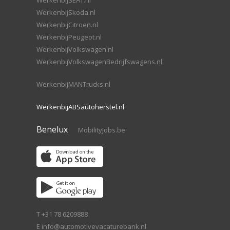
WerkenbijSEAT.nl
WerkenbijSkoda.nl
WerkenbijCitroen.nl
WerkenbijPeugeot.nl
WerkenbijVolkswagen.nl
WerkenbijVolkswagenBedrijfswagens.nl
WerkenbijMANTrucks.nl
WerkenbijABSautoherstel.nl
Benelux
MobilityJobs.be
T +31 78 6209888
E
info@automotivevacaturebank.nl