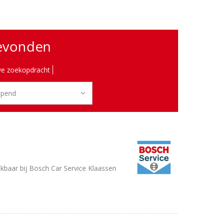
gevonden
e zoekopdracht
baar bij Bosch Car Service Klaassen