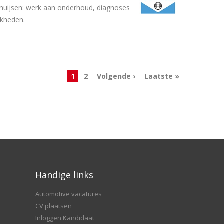
huijsen: werk aan onderhoud, diagnoses
jkheden.
1
2
Volgende ›
Laatste »
Handige links
Automotive vacatures
CV plaatsen
Inloggen Kandidaat