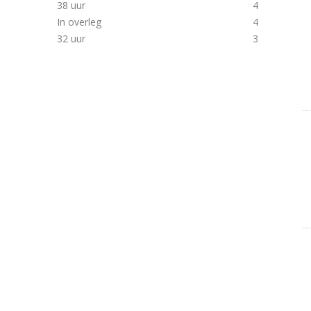
38 uur
4
In overleg
4
32 uur
3