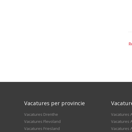
R
Vacatures per provincie
Vacatur
Vacatures Drenthe
Vacatures A
Vacatures Flevoland
Vacatures A
Vacatures Friesland
Vacatures 