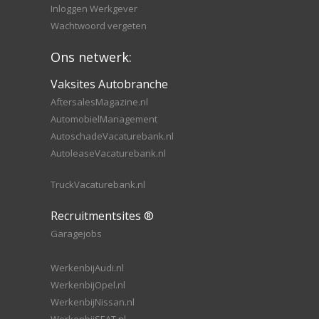
Inloggen Werkgever
Wachtwoord vergeten
Ons netwerk:
Vaksites Autobranche
AftersalesMagazine.nl
AutomobielManagement
AutoschadeVacaturebank.nl
AutoleaseVacaturebank.nl
TruckVacaturebank.nl
Recruitmentsites ®
Garagejobs
WerkenbijAudi.nl
WerkenbijOpel.nl
WerkenbijNissan.nl