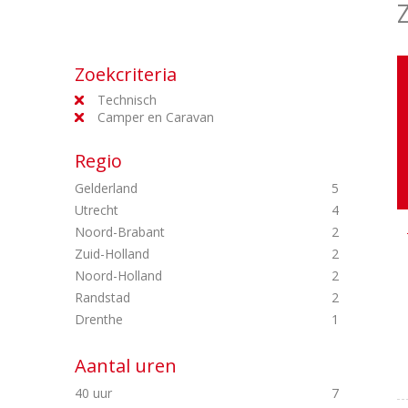
Zoekcriteria
Technisch
Camper en Caravan
Regio
Gelderland
5
Utrecht
4
Noord-Brabant
2
Zuid-Holland
2
Noord-Holland
2
Randstad
2
Drenthe
1
Aantal uren
40 uur
7