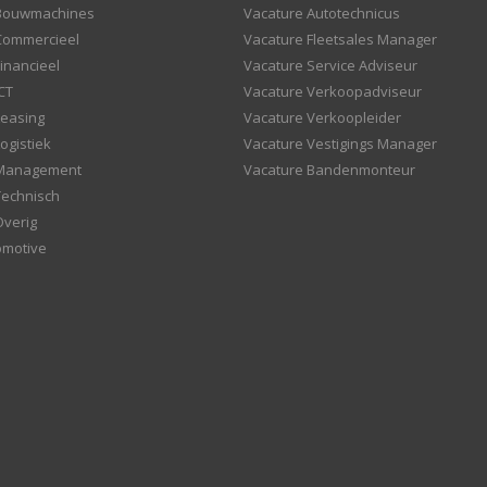
 Bouwmachines
Vacature Autotechnicus
Commercieel
Vacature Fleetsales Manager
inancieel
Vacature Service Adviseur
CT
Vacature Verkoopadviseur
Leasing
Vacature Verkoopleider
ogistiek
Vacature Vestigings Manager
 Management
Vacature Bandenmonteur
Technisch
Overig
omotive