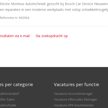
Eerste Monteur Autotechniek gezocht bij Bosch Car Service Nieuwen
en reparaties in een moderne werkplaats met volop ontwikkelmogeli
Referentie nr:
#62664
esultaten via e-mail
Sla zoekopdracht op
es per categorie
Vacatures per functie
dministratief
Vacature Accountmanager
fter Sales
Vacature Aftersales Manager
Autoschade
Vacature APK Keurmeester