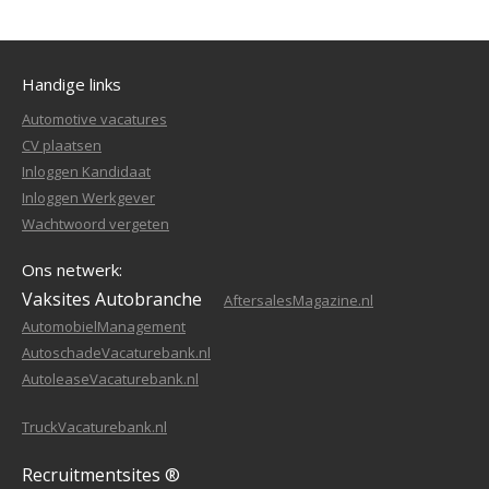
Handige links
Automotive vacatures
CV plaatsen
Inloggen Kandidaat
Inloggen Werkgever
Wachtwoord vergeten
Ons netwerk:
Vaksites Autobranche
AftersalesMagazine.nl
AutomobielManagement
AutoschadeVacaturebank.nl
AutoleaseVacaturebank.nl
TruckVacaturebank.nl
Recruitmentsites ®