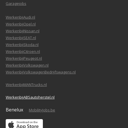
Garagejobs
WerkenbijAudi.nl
WerkenbijOpel.nl
WerkenbijNissan.nl
WerkenbijSEAT.nl
WerkenbijSkoda.nl
WerkenbijCitroen.nl
WerkenbijPeugeot.nl
WerkenbijVolkswagen.nl
WerkenbijVolkswagenBedrijfswagens.nl
WerkenbijMANTrucks.nl
WerkenbijABSautoherstel.nl
Benelux
MobilityJobs.be