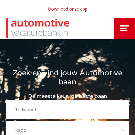
Download onze app
Zoek en vind jouw Automotive
baan
De meeste keus, de beste baan