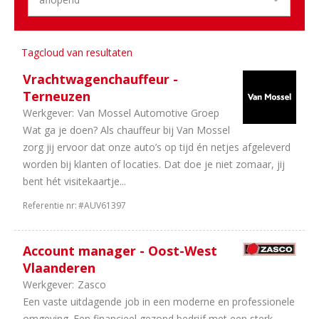
Mobiliteit
1
Bedrijfsauto's
1
Personenauto's
1
Dealerholdings
Tagcloud van resultaten
1
Equipment
Vrachtwagenchauffeur -
Terneuzen
Werkgever:
Van Mossel Automotive Groep
Wat ga je doen? Als chauffeur bij Van Mossel
zorg jij ervoor dat onze auto’s op tijd én netjes afgeleverd
worden bij klanten of locaties. Dat doe je niet zomaar, jij
bent hét visitekaartje...
Referentie nr:
#AUV61397
Account manager - Oost-West
Vlaanderen
Werkgever:
Zasco
Een vaste uitdagende job in een moderne en professionele
omgeving. Een financieel gezond bedrijf met een sterk