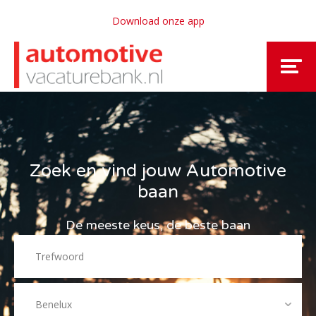
Download onze app
Zoek en vind jouw Automotive
baan
De meeste keus, de beste baan