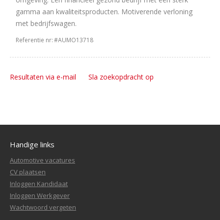
gamma aan kwaliteitsproducten. Motiverende verloning
met bedrijfswagen.
Referentie nr:
#AUMO13718
Resultaten via e-mail
Sla zoekopdracht op
Handige links
Automotive vacatures
CV plaatsen
Inloggen Kandidaat
Inloggen Werkgever
Wachtwoord vergeten