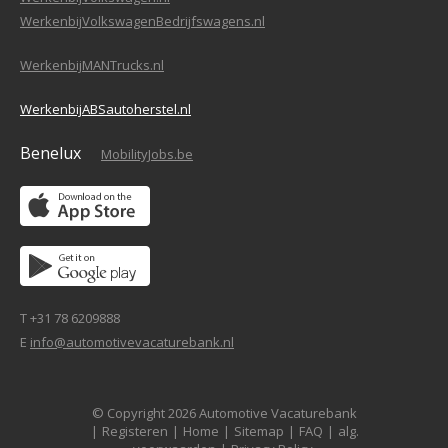
WerkenbijVolkswagenBedrijfswagens.nl
WerkenbijMANTrucks.nl
WerkenbijABSautoherstel.nl
Benelux
MobilityJobs.be
T +31 78 6209888
E
info@automotivevacaturebank.nl
© Copyright 2026 Automotive Vacaturebank
|
Registeren
|
Home
|
Sitemap
|
FAQ
|
alg.