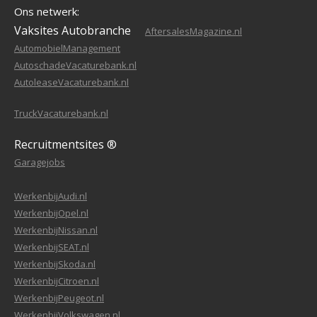
Ons netwerk:
Vaksites Autobranche
AftersalesMagazine.nl
AutomobielManagement
AutoschadeVacaturebank.nl
AutoleaseVacaturebank.nl
TruckVacaturebank.nl
Recruitmentsites ®
Garagejobs
WerkenbijAudi.nl
WerkenbijOpel.nl
WerkenbijNissan.nl
WerkenbijSEAT.nl
WerkenbijSkoda.nl
WerkenbijCitroen.nl
WerkenbijPeugeot.nl
WerkenbijVolkswagen.nl