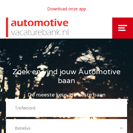
Download onze app
Zoek en vind jouw Automotive
baan
De meeste keus, de beste baan