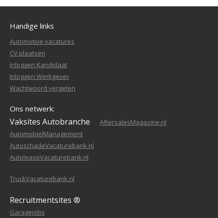
Handige links
Automotive vacatures
CV plaatsen
Inloggen Kandidaat
Inloggen Werkgever
Wachtwoord vergeten
Ons netwerk:
Vaksites Autobranche
AftersalesMagazine.nl
AutomobielManagement
AutoschadeVacaturebank.nl
AutoleaseVacaturebank.nl
TruckVacaturebank.nl
Recruitmentsites ®
Garagejobs