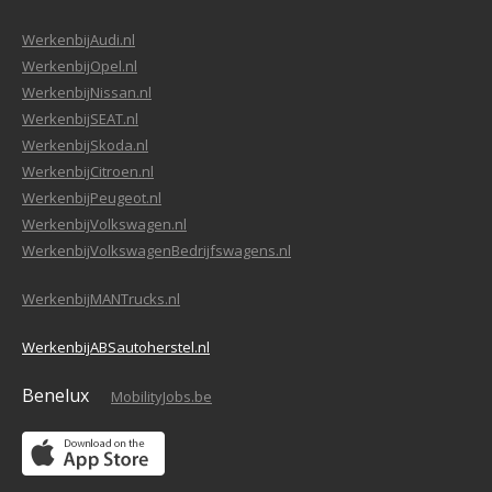
WerkenbijAudi.nl
WerkenbijOpel.nl
WerkenbijNissan.nl
WerkenbijSEAT.nl
WerkenbijSkoda.nl
WerkenbijCitroen.nl
WerkenbijPeugeot.nl
WerkenbijVolkswagen.nl
WerkenbijVolkswagenBedrijfswagens.nl
WerkenbijMANTrucks.nl
WerkenbijABSautoherstel.nl
Benelux
MobilityJobs.be