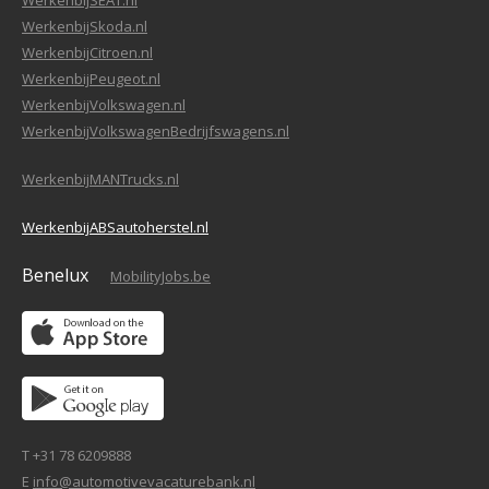
WerkenbijSEAT.nl
WerkenbijSkoda.nl
WerkenbijCitroen.nl
WerkenbijPeugeot.nl
WerkenbijVolkswagen.nl
WerkenbijVolkswagenBedrijfswagens.nl
WerkenbijMANTrucks.nl
WerkenbijABSautoherstel.nl
Benelux
MobilityJobs.be
T +31 78 6209888
E
info@automotivevacaturebank.nl