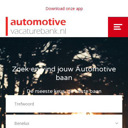
Download onze app
Zoek en vind jouw Automotive
baan
De meeste keus, de beste baan