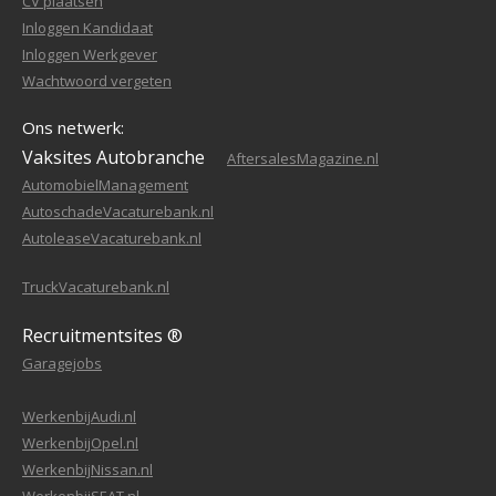
CV plaatsen
Inloggen Kandidaat
Inloggen Werkgever
Wachtwoord vergeten
Ons netwerk:
Vaksites Autobranche
AftersalesMagazine.nl
AutomobielManagement
AutoschadeVacaturebank.nl
AutoleaseVacaturebank.nl
TruckVacaturebank.nl
Recruitmentsites ®
Garagejobs
WerkenbijAudi.nl
WerkenbijOpel.nl
WerkenbijNissan.nl