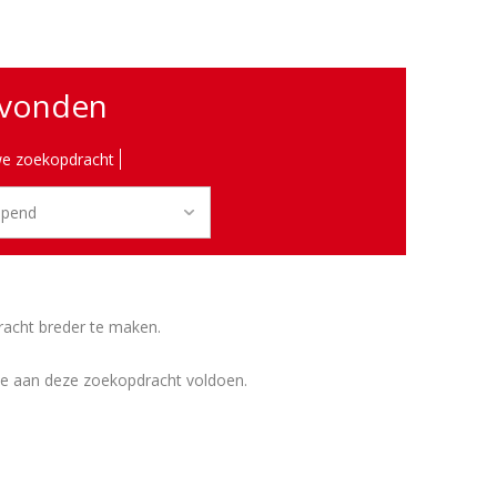
evonden
e zoekopdracht
racht breder te maken.
ie aan deze zoekopdracht voldoen.