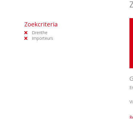
Zoekcriteria
Drenthe
Importeurs
G
E
V
R