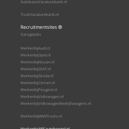
AutoleaseVacaturebank.nl
TruckVacaturebank.nl
Recruitmentsites ®
Garagejobs
WerkenbijAudi.nl
WerkenbijOpel.nl
WerkenbijNissan.nl
WerkenbijSEAT.nl
WerkenbijSkoda.nl
WerkenbijCitroen.nl
WerkenbijPeugeot.nl
WerkenbijVolkswagen.nl
WerkenbijVolkswagenBedrijfswagens.nl
WerkenbijMANTrucks.nl
WerkenbijABSautoherstel.nl