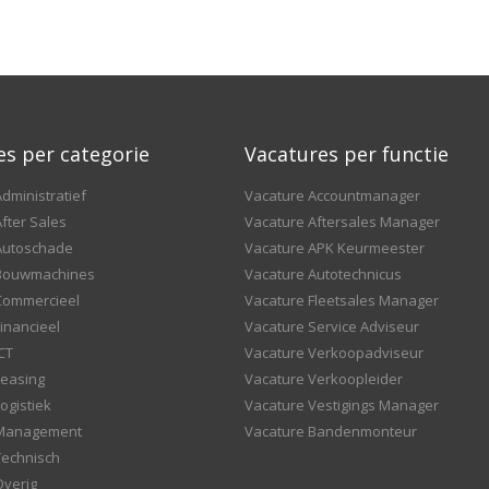
es per categorie
Vacatures per functie
dministratief
Vacature Accountmanager
fter Sales
Vacature Aftersales Manager
Autoschade
Vacature APK Keurmeester
 Bouwmachines
Vacature Autotechnicus
Commercieel
Vacature Fleetsales Manager
inancieel
Vacature Service Adviseur
CT
Vacature Verkoopadviseur
Leasing
Vacature Verkoopleider
ogistiek
Vacature Vestigings Manager
 Management
Vacature Bandenmonteur
Technisch
Overig