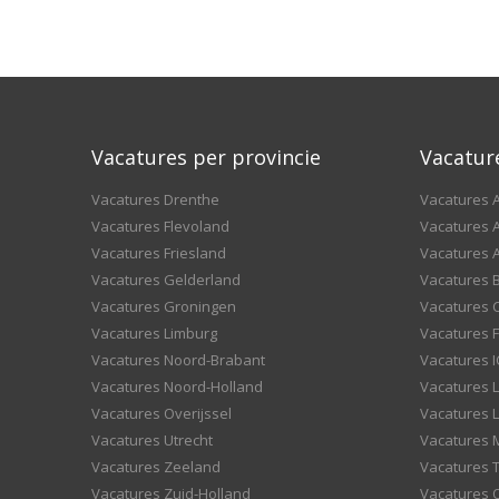
Vacatures per provincie
Vacatur
Vacatures Drenthe
Vacatures A
Vacatures Flevoland
Vacatures A
Vacatures Friesland
Vacatures 
Vacatures Gelderland
Vacatures
Vacatures Groningen
Vacatures 
Vacatures Limburg
Vacatures F
Vacatures Noord-Brabant
Vacatures I
Vacatures Noord-Holland
Vacatures 
Vacatures Overijssel
Vacatures L
Vacatures Utrecht
Vacatures
Vacatures Zeeland
Vacatures 
Vacatures Zuid-Holland
Vacatures 