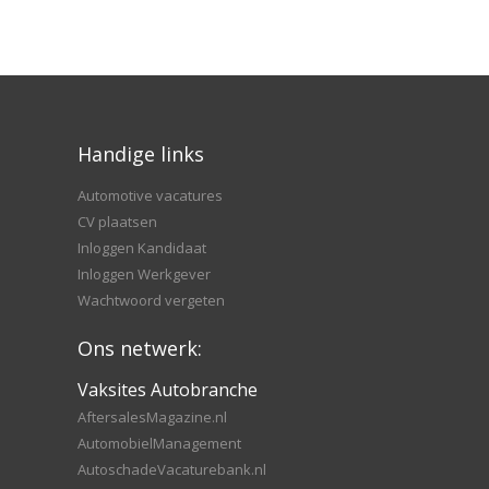
Handige links
Automotive vacatures
CV plaatsen
Inloggen Kandidaat
Inloggen Werkgever
Wachtwoord vergeten
Ons netwerk:
Vaksites Autobranche
AftersalesMagazine.nl
AutomobielManagement
AutoschadeVacaturebank.nl