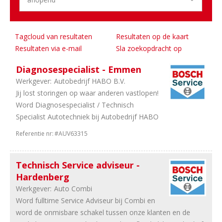
sales
1
Overig
Tagcloud van resultaten
Resultaten op de kaart
Aantal
Resultaten via e-mail
Sla zoekopdracht op
uren
Diagnosespecialist - Emmen
5
32
Werkgever:
Autobedrijf HABO B.V.
uur
Jij lost storingen op waar anderen vastlopen!
4
38
Word Diagnosespecialist / Technisch
uur
Specialist Autotechniek bij Autobedrijf HABO
4
In
overleg
Referentie nr:
#AUV63315
3
40
uur
Technisch Service adviseur -
2
36
Hardenberg
uur
Werkgever:
Auto Combi
Word fulltime Service Adviseur bij Combi en
word de onmisbare schakel tussen onze klanten en de