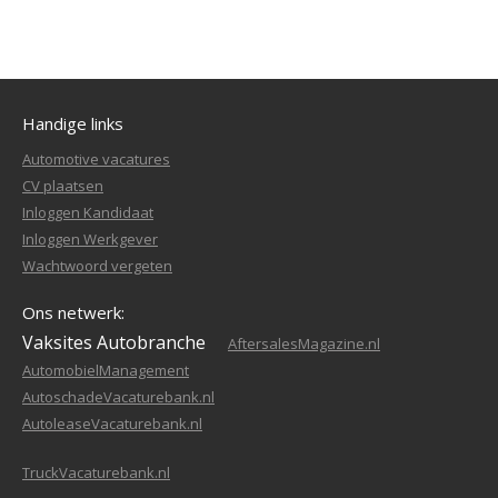
Handige links
Automotive vacatures
CV plaatsen
Inloggen Kandidaat
Inloggen Werkgever
Wachtwoord vergeten
Ons netwerk:
Vaksites Autobranche
AftersalesMagazine.nl
AutomobielManagement
AutoschadeVacaturebank.nl
AutoleaseVacaturebank.nl
TruckVacaturebank.nl