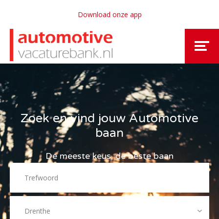
Download onze app
Zoek en vind jouw Automotive
baan
De meeste keus, de beste baan