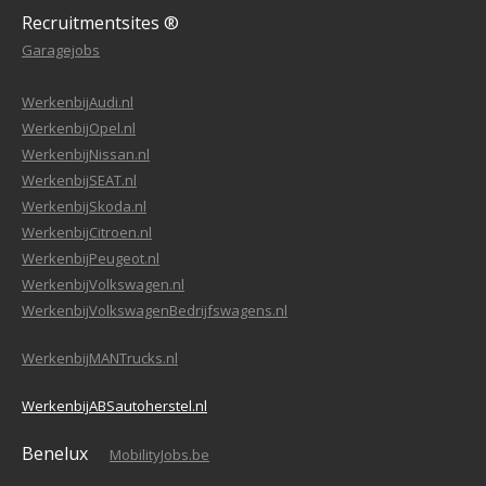
Recruitmentsites ®
Garagejobs
WerkenbijAudi.nl
WerkenbijOpel.nl
WerkenbijNissan.nl
WerkenbijSEAT.nl
WerkenbijSkoda.nl
WerkenbijCitroen.nl
WerkenbijPeugeot.nl
WerkenbijVolkswagen.nl
WerkenbijVolkswagenBedrijfswagens.nl
WerkenbijMANTrucks.nl
WerkenbijABSautoherstel.nl
Benelux
MobilityJobs.be