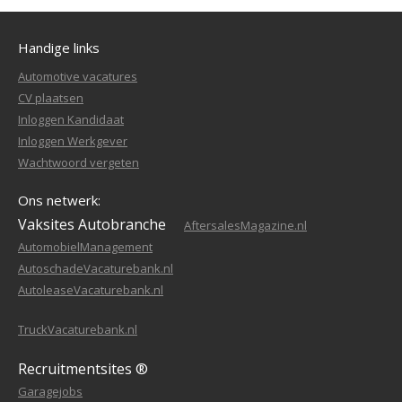
Handige links
Automotive vacatures
CV plaatsen
Inloggen Kandidaat
Inloggen Werkgever
Wachtwoord vergeten
Ons netwerk:
Vaksites Autobranche
AftersalesMagazine.nl
AutomobielManagement
AutoschadeVacaturebank.nl
AutoleaseVacaturebank.nl
TruckVacaturebank.nl
Recruitmentsites ®
Garagejobs