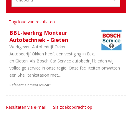
Aantal
uren
Tagcloud van resultaten
1
38
uur
BBL-leerling Monteur
Autotechniek - Gieten
Werkgever:
Autobedrijf Okken
Autobedrijf Okken heeft een vestiging in Eext
en Gieten. Als Bosch Car Service autobedrijf bieden wij
volledige service in onze regio. Onze facilliteiten omvatten
een Shell tankstation met...
Referentie nr:
#AUV62461
Resultaten via e-mail
Sla zoekopdracht op