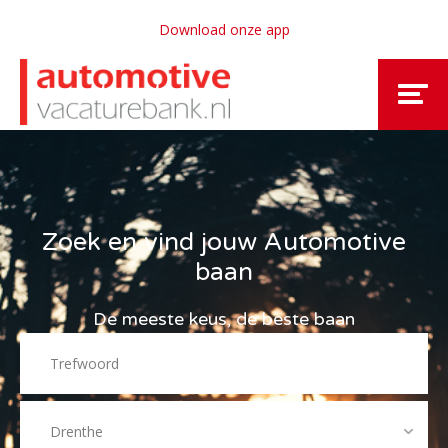
Download onze app
Zoek en vind jouw Automotive
baan
De meeste keus, de beste baan