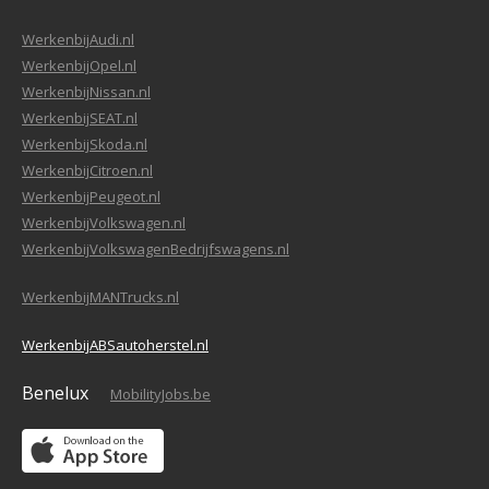
WerkenbijAudi.nl
WerkenbijOpel.nl
WerkenbijNissan.nl
WerkenbijSEAT.nl
WerkenbijSkoda.nl
WerkenbijCitroen.nl
WerkenbijPeugeot.nl
WerkenbijVolkswagen.nl
WerkenbijVolkswagenBedrijfswagens.nl
WerkenbijMANTrucks.nl
WerkenbijABSautoherstel.nl
Benelux
MobilityJobs.be