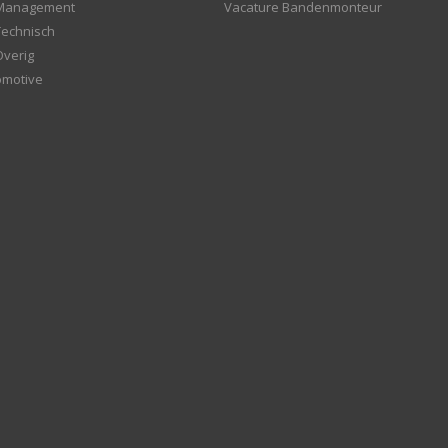
 Management
Vacature Bandenmonteur
Technisch
Overig
omotive