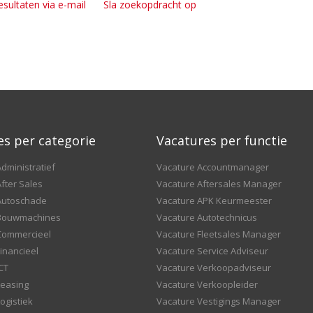
esultaten via e-mail
Sla zoekopdracht op
es per categorie
Vacatures per functie
dministratief
Vacature Accountmanager
fter Sales
Vacature Aftersales Manager
Autoschade
Vacature APK Keurmeester
 Bouwmachines
Vacature Autotechnicus
Commercieel
Vacature Fleetsales Manager
inancieel
Vacature Service Adviseur
CT
Vacature Verkoopadviseur
Leasing
Vacature Verkoopleider
ogistiek
Vacature Vestigings Manager