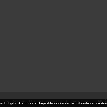
Home
|
Sitemap
|
FAQ
|
alg. voorwaarden
|
Privacy Policy
nk.nl gebruikt cookies om bepaalde voorkeuren te onthouden en vacature