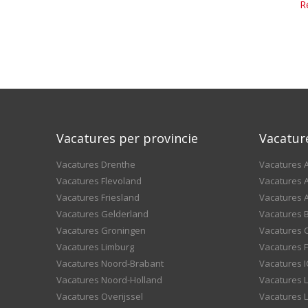
R
Vacatures per provincie
Vacatur
Vacatures Drenthe
Vacatures A
Vacatures Flevoland
Vacatures A
Vacatures Friesland
Vacatures 
Vacatures Gelderland
Vacatures
Vacatures Groningen
Vacatures 
Vacatures Limburg
Vacatures F
Vacatures Noord-Brabant
Vacatures I
Vacatures Noord-Holland
Vacatures 
Vacatures Overijssel
Vacatures L