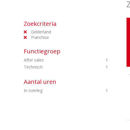
Zoekcriteria
Gelderland
Franchise
Functiegroep
After sales
1
Technisch
1
Aantal uren
In overleg
1