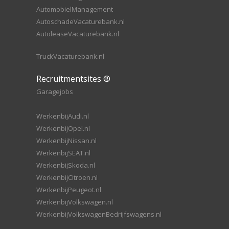
AutomobielManagement
AutoschadeVacaturebank.nl
AutoleaseVacaturebank.nl
TruckVacaturebank.nl
Recruitmentsites ®
Garagejobs
WerkenbijAudi.nl
WerkenbijOpel.nl
WerkenbijNissan.nl
WerkenbijSEAT.nl
WerkenbijSkoda.nl
WerkenbijCitroen.nl
WerkenbijPeugeot.nl
WerkenbijVolkswagen.nl
WerkenbijVolkswagenBedrijfswagens.nl