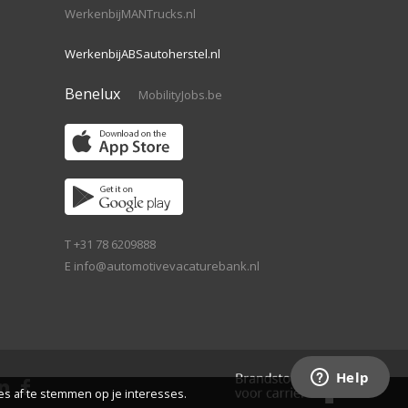
WerkenbijMANTrucks.nl
WerkenbijABSautoherstel.nl
Benelux
MobilityJobs.be
T +31 78 6209888
E
info@automotivevacaturebank.nl
s af te stemmen op je interesses.