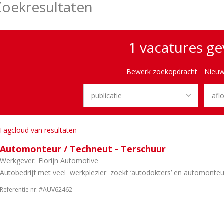
Zoekresultaten
1 vacatures g
Bewerk zoekopdracht
Nieuw
Tagcloud van resultaten
Automonteur / Techneut - Terschuur
Werkgever:
Florijn Automotive
Autobedrijf met veel werkplezier zoekt ‘autodokters’ en automonteu
Referentie nr:
#AUV62462