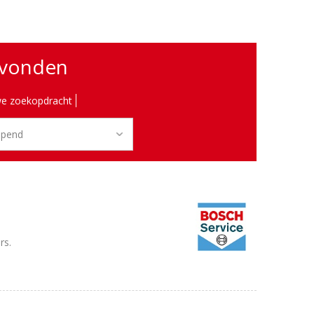
evonden
e zoekopdracht
rs.