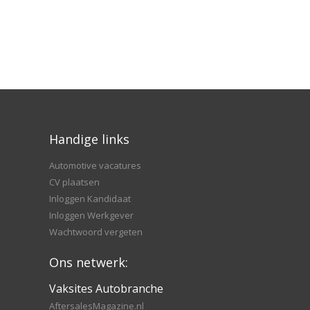
Handige links
Automotive vacatures
CV plaatsen
Inloggen Kandidaat
Inloggen Werkgever
Wachtwoord vergeten
Ons netwerk:
Vaksites Autobranche
AftersalesMagazine.nl