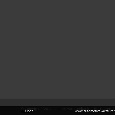
© Copyright 2026 Automotive Vacaturebank
|
Registeren
|
Close
www.automotivevacatureba