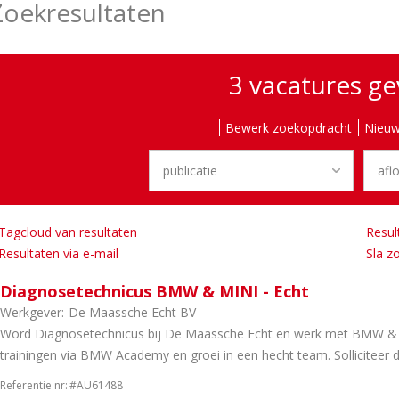
Zoekresultaten
3 vacatures g
Bewerk zoekopdracht
Nieuw
Tagcloud van resultaten
Resul
Resultaten via e-mail
Sla z
Diagnosetechnicus BMW & MINI - Echt
Werkgever:
De Maassche Echt BV
Word Diagnosetechnicus bij De Maassche Echt en werk met BMW & M
trainingen via BMW Academy en groei in een hecht team. Solliciteer di
Referentie nr:
#AU61488