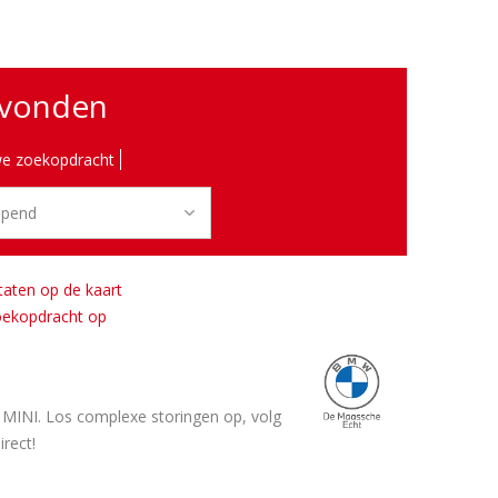
evonden
e zoekopdracht
taten op de kaart
oekopdracht op
INI. Los complexe storingen op, volg
rect!