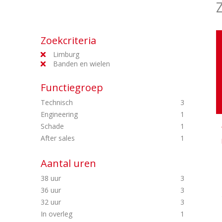
Zoekcriteria
Limburg
Banden en wielen
Functiegroep
Technisch
3
Engineering
1
Schade
1
After sales
1
Aantal uren
38 uur
3
36 uur
3
32 uur
3
In overleg
1