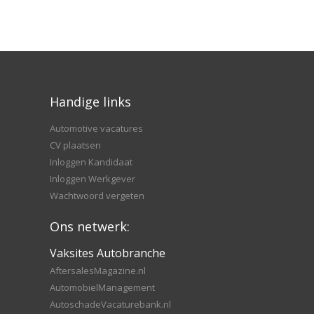
Handige links
Automotive vacatures
CV plaatsen
Inloggen Kandidaat
Inloggen Werkgever
Wachtwoord vergeten
Ons netwerk:
Vaksites Autobranche
AftersalesMagazine.nl
AutomobielManagement
AutoschadeVacaturebank.nl