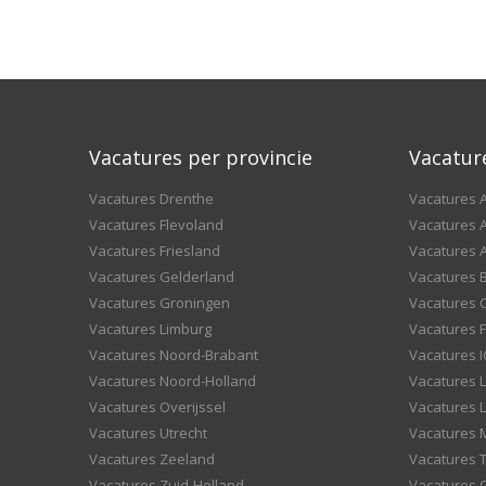
Vacatures per provincie
Vacatur
Vacatures Drenthe
Vacatures A
Vacatures Flevoland
Vacatures A
Vacatures Friesland
Vacatures 
Vacatures Gelderland
Vacatures
Vacatures Groningen
Vacatures 
Vacatures Limburg
Vacatures F
Vacatures Noord-Brabant
Vacatures I
Vacatures Noord-Holland
Vacatures 
Vacatures Overijssel
Vacatures L
Vacatures Utrecht
Vacatures
Vacatures Zeeland
Vacatures 
Vacatures Zuid-Holland
Vacatures 