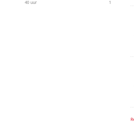
40 uur
1
R