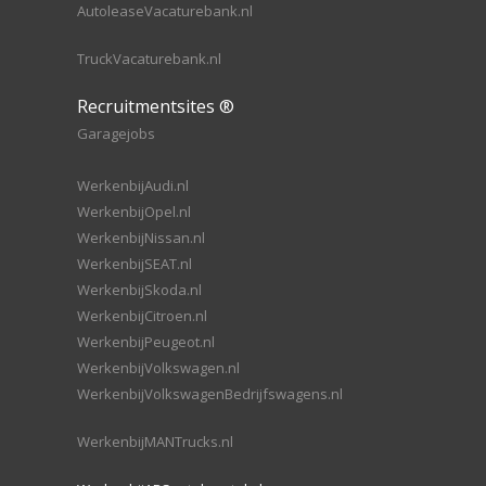
AutoleaseVacaturebank.nl
TruckVacaturebank.nl
Recruitmentsites ®
Garagejobs
WerkenbijAudi.nl
WerkenbijOpel.nl
WerkenbijNissan.nl
WerkenbijSEAT.nl
WerkenbijSkoda.nl
WerkenbijCitroen.nl
WerkenbijPeugeot.nl
WerkenbijVolkswagen.nl
WerkenbijVolkswagenBedrijfswagens.nl
WerkenbijMANTrucks.nl