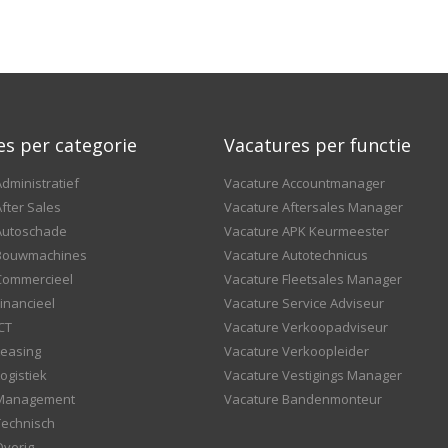
es per categorie
Vacatures per functie
dministratief
Vacature Accountmanager
fter Sales
Vacature Aftersales Manager
Autoschade
Vacature APK Keurmeester
 Bouwmachines
Vacature Autotechnicus
Commercieel
Vacature Fleetsales Manager
inancieel
Vacature Service Adviseur
CT
Vacature Verkoopadviseur
Leasing
Vacature Verkoopleider
ogistiek
Vacature Vestigings Manager
 Management
Vacature Bandenmonteur
Technisch
Overig