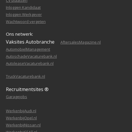
CV plaatsen
Inloggen Kandidaat
Inloggen Werkgever
Wachtwoord vergeten
Ons netwerk:
Vaksites Autobranche
AftersalesMagazine.nl
AutomobielManagement
AutoschadeVacaturebank.nl
AutoleaseVacaturebank.nl
TruckVacaturebank.nl
Recruitmentsites ®
Garagejobs
WerkenbijAudi.nl
WerkenbijOpel.nl
WerkenbijNissan.nl