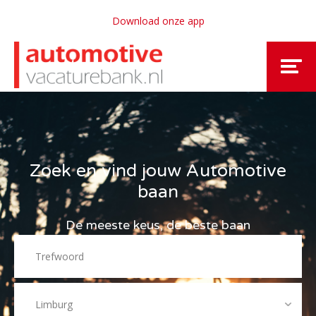
Download onze app
Zoek en vind jouw Automotive
baan
De meeste keus, de beste baan