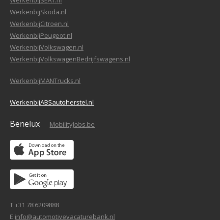
WerkenbijSEAT.nl
WerkenbijSkoda.nl
WerkenbijCitroen.nl
WerkenbijPeugeot.nl
WerkenbijVolkswagen.nl
WerkenbijVolkswagenBedrijfswagens.nl
WerkenbijMANTrucks.nl
WerkenbijABSautoherstel.nl
Benelux
MobilityJobs.be
T +31 78 6209888
E
info@automotivevacaturebank.nl