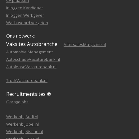
CV plaatsen
Inloggen Kandidaat
Inloggen Werkgever
Wachtwoord vergeten
Ons netwerk:
Vaksites Autobranche
AftersalesMagazine.nl
AutomobielManagement
AutoschadeVacaturebank.nl
AutoleaseVacaturebank.nl
TruckVacaturebank.nl
Recruitmentsites ®
Garagejobs
WerkenbijAudi.nl
WerkenbijOpel.nl
WerkenbijNissan.nl