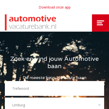
Download onze app
Zoek en vind jouw Automotive
baan
De meeste keus, de beste baan