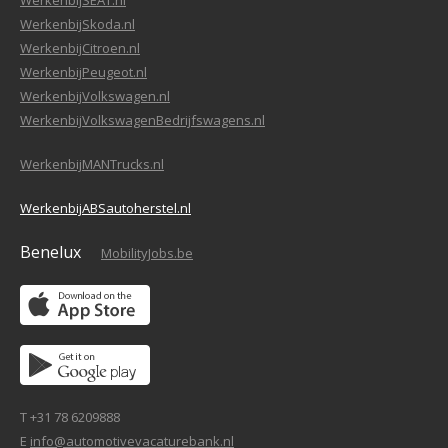
WerkenbijSEAT.nl
WerkenbijSkoda.nl
WerkenbijCitroen.nl
WerkenbijPeugeot.nl
WerkenbijVolkswagen.nl
WerkenbijVolkswagenBedrijfswagens.nl
WerkenbijMANTrucks.nl
WerkenbijABSautoherstel.nl
Benelux
MobilityJobs.be
T +31 78 6209888
E
info@automotivevacaturebank.nl