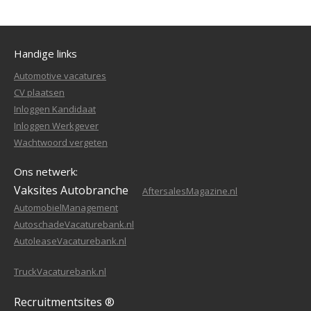
Handige links
Automotive vacatures
CV plaatsen
Inloggen Kandidaat
Inloggen Werkgever
Wachtwoord vergeten
Ons netwerk:
Vaksites Autobranche
AftersalesMagazine.nl
AutomobielManagement
AutoschadeVacaturebank.nl
AutoleaseVacaturebank.nl
TruckVacaturebank.nl
Recruitmentsites ®