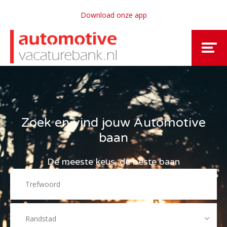
Download onze app
Zoek en vind jouw Automotive
baan
De meeste keus, de beste baan