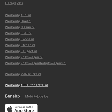
Garagejobs
WerkenbijAudi.nl
WerkenbijOpel.nl
WerkenbijNissan.nl
WerkenbijSEAT.nl
WerkenbijSkoda.nl
WerkenbijCitroen.nl
WerkenbijPeugeot.nl
WerkenbijVolkswagen.nl
WerkenbijVolkswagenBedrijfswagens.nl
WerkenbijMANTrucks.nl
WerkenbijABSautoherstel.nl
Benelux
MobilityJobs.be