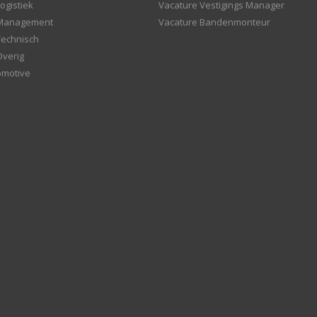
ogistiek
Vacature Vestigings Manager
 Management
Vacature Bandenmonteur
Technisch
Overig
omotive