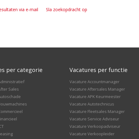
esultaten via e-mail
Sla zoekopdracht op
es per categorie
Vacatures per functie
dministratief
Vacature Accountmanager
fter Sales
Vacature Aftersales Manager
Autoschade
Vacature APK Keurmeester
 Bouwmachines
Vacature Autotechnicus
Commercieel
Vacature Fleetsales Manager
inancieel
Vacature Service Adviseur
CT
Vacature Verkoopadviseur
Leasing
Vacature Verkoopleider