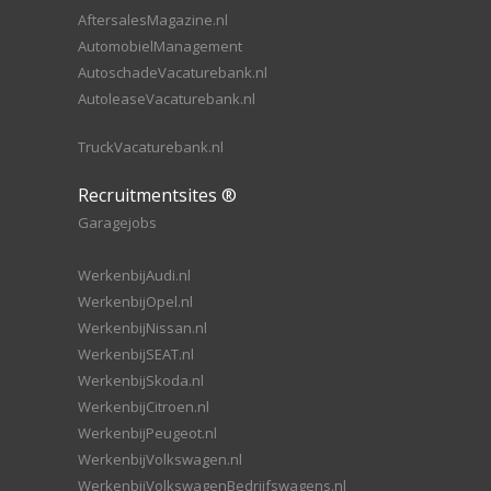
AftersalesMagazine.nl
AutomobielManagement
AutoschadeVacaturebank.nl
AutoleaseVacaturebank.nl
TruckVacaturebank.nl
Recruitmentsites ®
Garagejobs
WerkenbijAudi.nl
WerkenbijOpel.nl
WerkenbijNissan.nl
WerkenbijSEAT.nl
WerkenbijSkoda.nl
WerkenbijCitroen.nl
WerkenbijPeugeot.nl
WerkenbijVolkswagen.nl
WerkenbijVolkswagenBedrijfswagens.nl