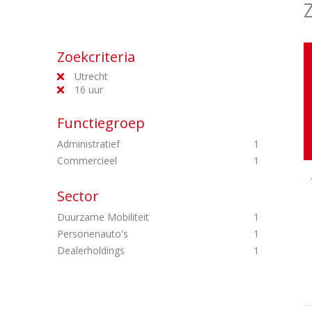
Zoekcriteria
Utrecht
16 uur
Functiegroep
Administratief
1
Commercieel
1
Sector
Duurzame Mobiliteit
1
Personenauto's
1
Dealerholdings
1