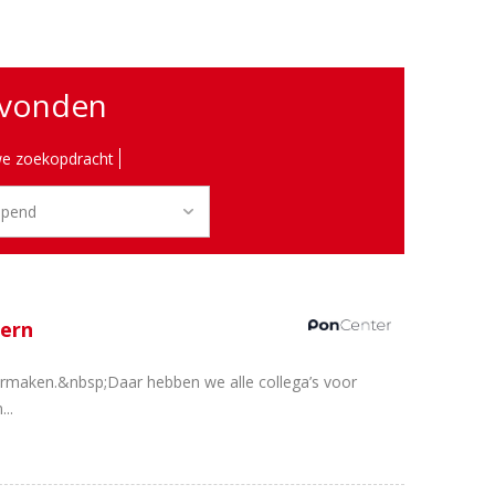
evonden
e zoekopdracht
eern
armaken.&nbsp;Daar hebben we alle collega’s voor
..