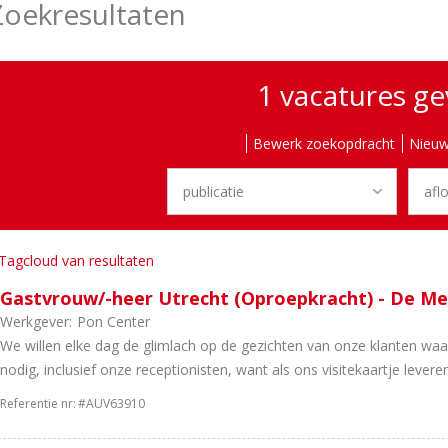
Zoekresultaten
1 vacatures g
Bewerk zoekopdracht
Nieuw
Tagcloud van resultaten
Gastvrouw/-heer Utrecht (Oproepkracht) - De M
Werkgever:
Pon Center
We willen elke dag de glimlach op de gezichten van onze klanten wa
nodig, inclusief onze receptionisten, want als ons visitekaartje leveren.
Referentie nr:
#AUV63910