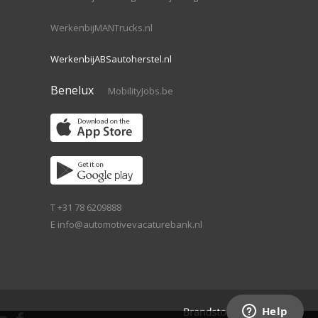
WerkenbijMANTrucks.nl
WerkenbijABSautoherstel.nl
Benelux
MobilityJobs.be
T +31 78 6209888
E
info@automotivevacaturebank.nl