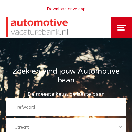
Download onze app
Zoek en vind jouw Automotive
baan
De meeste keus, de beste baan