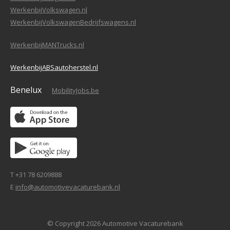
WerkenbijVolkswagen.nl
WerkenbijVolkswagenBedrijfswagens.nl
WerkenbijMANTrucks.nl
WerkenbijABSautoherstel.nl
Benelux
MobilityJobs.be
T +31 78 6209888
E
info@automotivevacaturebank.nl
© Copyright 2026 Automotive Vacaturebank