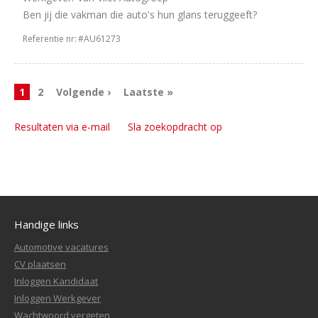
Ben jij die vakman die auto's hun glans teruggeeft?
Referentie nr:
#AU61273
1
2
Volgende ›
Laatste »
Resultaten via e-mail
Sla zoekopdracht op
Handige links
Automotive vacatures
CV plaatsen
Inloggen Kandidaat
Inloggen Werkgever
Wachtwoord vergeten