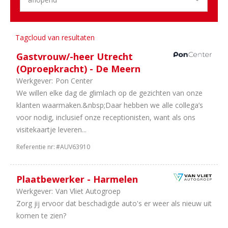
1
Engineering
1
Technisch
Tagcloud van resultaten
Sector
Gastvrouw/-heer Utrecht
9
Duurzame
(Oproepkracht) - De Meern
Mobiliteit
Werkgever:
Pon Center
9
Personenauto's
We willen elke dag de glimlach op de gezichten van onze
8
Dealerholdings
klanten waarmaken.&nbsp;Daar hebben we alle collega’s
5
Bedrijfsauto's
voor nodig, inclusief onze receptionisten, want als ons
3
Schadeherstel
visitekaartje leveren...
2
Onderdelen
1
Opleiding
Referentie nr:
#AUV63910
1
Banden
en
Plaatbewerker - Harmelen
wielen
Werkgever:
Van Vliet Autogroep
1
Carrosseriebouw
Zorg jij ervoor dat beschadigde auto's er weer als nieuw uit
komen te zien?