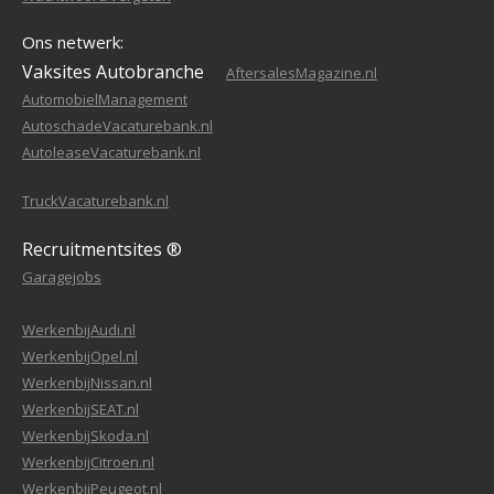
Ons netwerk:
Vaksites Autobranche
AftersalesMagazine.nl
AutomobielManagement
AutoschadeVacaturebank.nl
AutoleaseVacaturebank.nl
TruckVacaturebank.nl
Recruitmentsites ®
Garagejobs
WerkenbijAudi.nl
WerkenbijOpel.nl
WerkenbijNissan.nl
WerkenbijSEAT.nl
WerkenbijSkoda.nl
WerkenbijCitroen.nl
WerkenbijPeugeot.nl