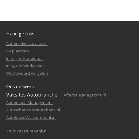
Handige links
Automotive vacatures
CV plaatsen
Inloggen Kandidaat
Inloggen Werkgever
Wachtwoord vergeten
Ons netwerk:
Vaksites Autobranche
AftersalesMagazine.nl
AutomobielManagement
AutoschadeVacaturebank.nl
AutoleaseVacaturebank.nl
TruckVacaturebank.nl