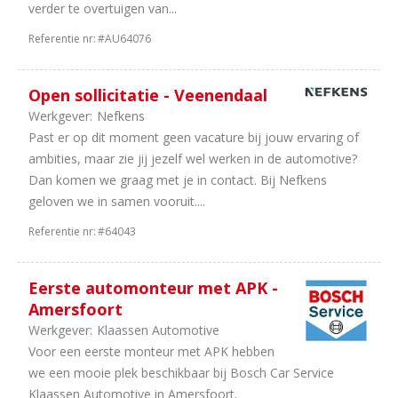
3
Finance
verder te overtuigen van...
2
Motoren
Referentie nr:
#AU64076
2
Importeurs
1
Franchise
1
IT
Open sollicitatie - Veenendaal
/
Werkgever:
Nefkens
Automatisering
Past er op dit moment geen vacature bij jouw ervaring of
1
Equipment
ambities, maar zie jij jezelf wel werken in de automotive?
Dan komen we graag met je in contact. Bij Nefkens
Aantal
geloven we in samen vooruit....
uren
Referentie nr:
#64043
51
40
uur
Eerste automonteur met APK -
00
In
Amersfoort
overleg
Werkgever:
Klaassen Automotive
70
32
Voor een eerste monteur met APK hebben
uur
we een mooie plek beschikbaar bij Bosch Car Service
24
38
Klaassen Automotive in Amersfoort.
uur