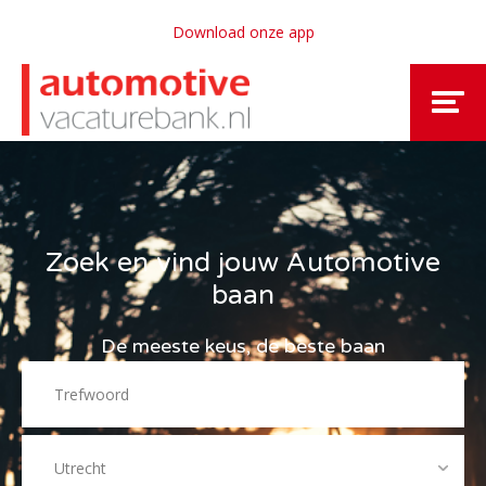
Download onze app
Zoek en vind jouw Automotive
baan
De meeste keus, de beste baan