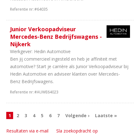
11
8
Referentie nr:
#64035
uur
9
24
Junior Verkoopadviseur
uur
Mercedes-Benz Bedrijfswagens -
7
36
Nijkerk
uur
Werkgever:
Hedin Automotive
3
16
Ben jij commercieel ingesteld en heb je affiniteit met
uur
automotive? Start je carrière als Junior Verkoopadviseur bij
2
20
Hedin Automotive en adviseer klanten over Mercedes-
uur
Benz Bedrijfswagens.
Referentie nr:
#AUWE64023
1
2
3
4
5
6
7
Volgende ›
Laatste »
Resultaten via e-mail
Sla zoekopdracht op