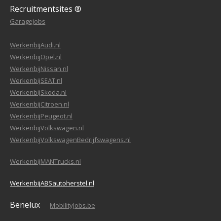
Recruitmentsites ®
Garagejobs
WerkenbijAudi.nl
WerkenbijOpel.nl
WerkenbijNissan.nl
WerkenbijSEAT.nl
WerkenbijSkoda.nl
WerkenbijCitroen.nl
WerkenbijPeugeot.nl
WerkenbijVolkswagen.nl
WerkenbijVolkswagenBedrijfswagens.nl
WerkenbijMANTrucks.nl
WerkenbijABSautoherstel.nl
Benelux
MobilityJobs.be