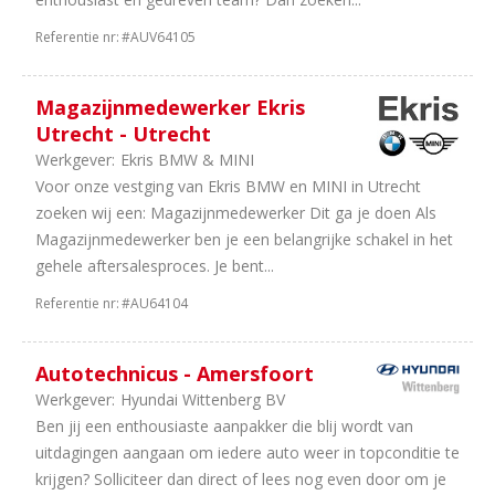
07
Bedrijfsauto's
Referentie nr:
#AUV64105
38
Schadeherstel
13
Leasing
10
Onderdelen
Magazijnmedewerker Ekris
10
Banden
Utrecht - Utrecht
en
Werkgever:
Ekris BMW & MINI
wielen
Voor onze vestging van Ekris BMW en MINI in Utrecht
9
Universeel
zoeken wij een: Magazijnmedewerker Dit ga je doen Als
garages
Magazijnmedewerker ben je een belangrijke schakel in het
9
Tweewielers
gehele aftersalesproces. Je bent...
7
Autoverhuur
Referentie nr:
#AU64104
5
Trucks
&
Bus
Autotechnicus - Amersfoort
5
Camper
Werkgever:
Hyundai Wittenberg BV
en
Ben jij een enthousiaste aanpakker die blij wordt van
Caravan
uitdagingen aangaan om iedere auto weer in topconditie te
3
Opleiding
krijgen? Solliciteer dan direct of lees nog even door om je