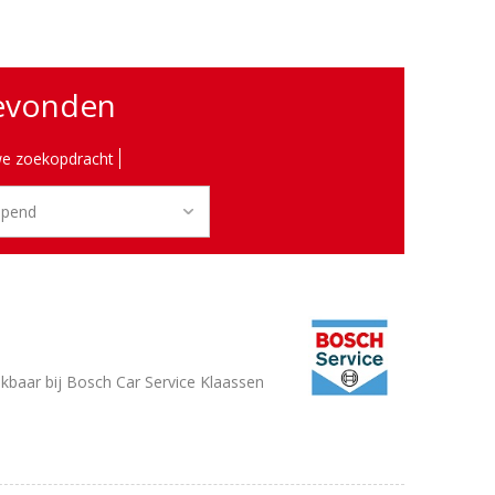
gevonden
e zoekopdracht
baar bij Bosch Car Service Klaassen