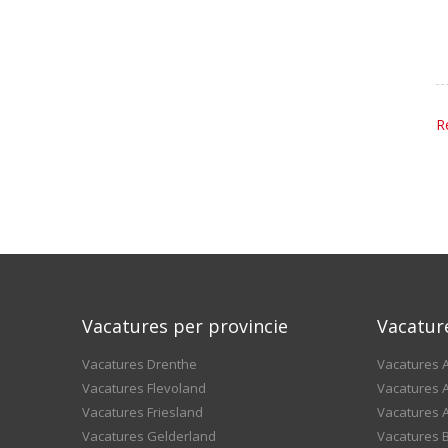
R
Vacatures per provincie
Vacatur
Vacatures Drenthe
Vacatures A
Vacatures Flevoland
Vacatures A
Vacatures Friesland
Vacatures 
Vacatures Gelderland
Vacatures