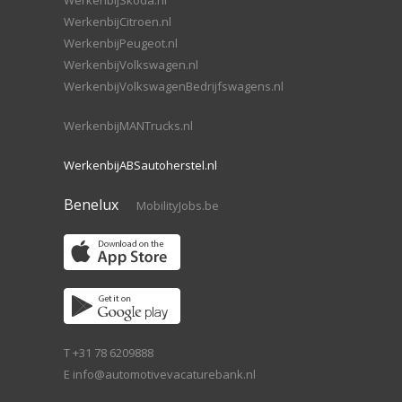
WerkenbijSkoda.nl
WerkenbijCitroen.nl
WerkenbijPeugeot.nl
WerkenbijVolkswagen.nl
WerkenbijVolkswagenBedrijfswagens.nl
WerkenbijMANTrucks.nl
WerkenbijABSautoherstel.nl
Benelux
MobilityJobs.be
T +31 78 6209888
E
info@automotivevacaturebank.nl