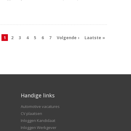
1
2
3
4
5
6
7
Volgende ›
Laatste »
Handige links
Automotive vacatures
CV plaatsen
Inloggen Kandidaat
Inloggen Werkgever