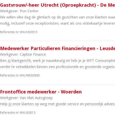
Gastvrouw/-heer Utrecht (Oproepkracht) - De M
Werkgever:
Pon Center
We willen elke dag de glimlach op de gezichten van onze klanten wa
nodig, inclusief onze receptionisten, want als ons visitekaartje leveren.
Referentie nr:
#AUV63910
Medewerker Particulieren Financieringen - Leusd
Werkgever:
Captive Finance
Ben jij klantgericht, werk je nauwkeurig en heb je je WFT Consumptie
verder te ontwikkelen binnen een professionele en groeiende organisat
Referentie nr:
#AUWE63895
Frontoffice medewerker - Woerden
Werkgever:
Van Vliet Autogroep
Help jij onze klanten op weg met goede service en persoonlijk advies
Referentie nr:
#AU63813