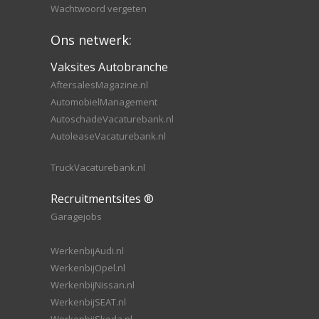
Wachtwoord vergeten
Ons netwerk:
Vaksites Autobranche
AftersalesMagazine.nl
AutomobielManagement
AutoschadeVacaturebank.nl
AutoleaseVacaturebank.nl
TruckVacaturebank.nl
Recruitmentsites ®
Garagejobs
WerkenbijAudi.nl
WerkenbijOpel.nl
WerkenbijNissan.nl
WerkenbijSEAT.nl