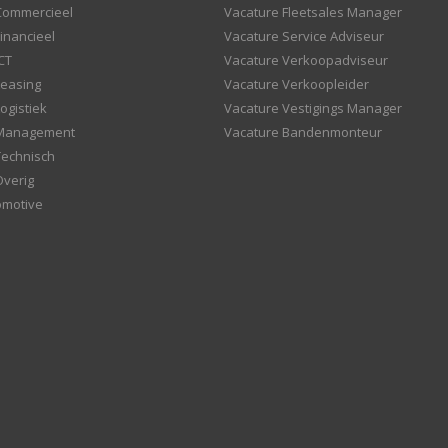
Commercieel
Vacature Fleetsales Manager
inancieel
Vacature Service Adviseur
CT
Vacature Verkoopadviseur
Leasing
Vacature Verkoopleider
ogistiek
Vacature Vestigings Manager
 Management
Vacature Bandenmonteur
Technisch
Overig
omotive