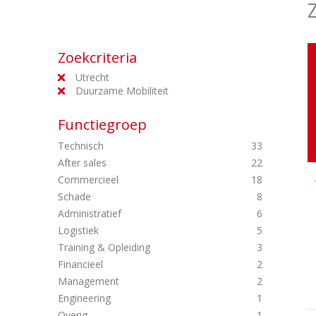
Zoekcriteria
Utrecht
Duurzame Mobiliteit
Functiegroep
Technisch
33
After sales
22
Commercieel
18
Schade
8
Administratief
6
Logistiek
5
Training & Opleiding
3
Financieel
2
Management
2
Engineering
1
Overig
1