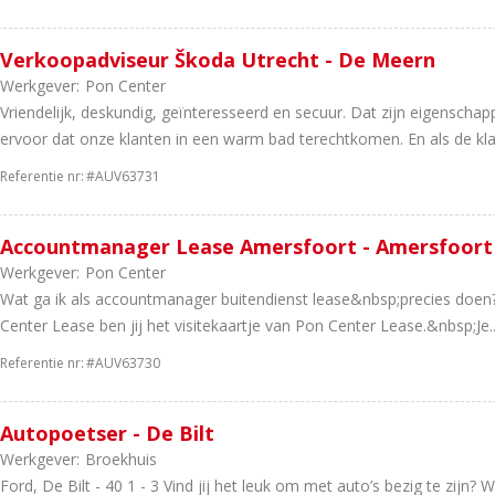
Verkoopadviseur Škoda Utrecht - De Meern
Werkgever:
Pon Center
Vriendelijk, deskundig, geïnteresseerd en secuur. Dat zijn eigenscha
ervoor dat onze klanten in een warm bad terechtkomen. En als de klant
Referentie nr:
#AUV63731
Accountmanager Lease Amersfoort - Amersfoort
Werkgever:
Pon Center
Wat ga ik als accountmanager buitendienst lease&nbsp;precies doen?
Center Lease ben jij het visitekaartje van Pon Center Lease.&nbsp;Je..
Referentie nr:
#AUV63730
Autopoetser - De Bilt
Werkgever:
Broekhuis
Ford, De Bilt - 40 1 - 3 Vind jij het leuk om met auto’s bezig te zijn? Wo