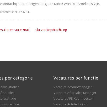
voordat hij naar de eigenaar gaat? Mooi! Want bij Broekhuis zijn...
Referentie nr:
#63724
esultaten via e-mail
Sla zoekopdracht op
es per categorie
Vacatures per functie
dministratief
Vacature Accountmanager
fter Sales
Vacature Aftersales Manager
Autoschade
Vacature APK Keurmeester
 Bouwmachines
Vacature Autotechnicus