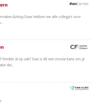
eern
armaken.&nbsp;Daar hebben we alle collega’s voor
..
en
f Krediet al op zak? Dan is dit een mooie kans om je
ie die...
?