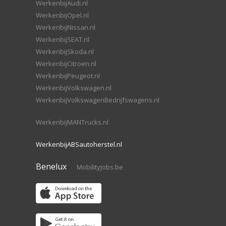
WerkenbijAudi.nl
WerkenbijOpel.nl
WerkenbijNissan.nl
WerkenbijSEAT.nl
WerkenbijSkoda.nl
WerkenbijCitroen.nl
WerkenbijPeugeot.nl
WerkenbijVolkswagen.nl
WerkenbijVolkswagenBedrijfswagens.nl
WerkenbijMANTrucks.nl
WerkenbijABSautoherstel.nl
Benelux
MobilityJobs.be