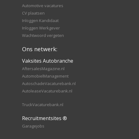
Automotive vacatures
CV plaatsen
Inloggen Kandidaat
Inloggen Werkgever
Wachtwoord vergeten
Ons netwerk:
Vaksites Autobranche
AftersalesMagazine.nl
AutomobielManagement
AutoschadeVacaturebank.nl
AutoleaseVacaturebank.nl
TruckVacaturebank.nl
Recruitmentsites ®
Garagejobs