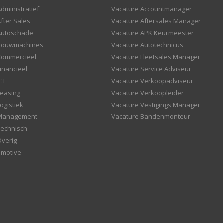
dministratief
Vacature Accountmanager
fter Sales
Vacature Aftersales Manager
Autoschade
Vacature APK Keurmeester
 Bouwmachines
Vacature Autotechnicus
Commercieel
Vacature Fleetsales Manager
inancieel
Vacature Service Adviseur
CT
Vacature Verkoopadviseur
Leasing
Vacature Verkoopleider
ogistiek
Vacature Vestigings Manager
 Management
Vacature Bandenmonteur
Technisch
Overig
omotive