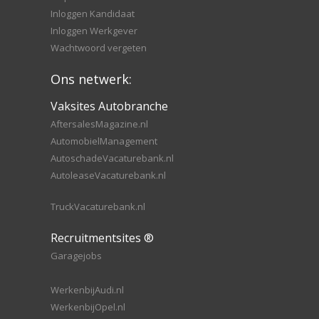
Inloggen Kandidaat
Inloggen Werkgever
Wachtwoord vergeten
Ons netwerk:
Vaksites Autobranche
AftersalesMagazine.nl
AutomobielManagement
AutoschadeVacaturebank.nl
AutoleaseVacaturebank.nl
TruckVacaturebank.nl
Recruitmentsites ®
Garagejobs
WerkenbijAudi.nl
WerkenbijOpel.nl