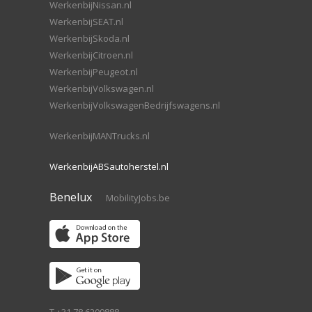
WerkenbijNissan.nl
WerkenbijSEAT.nl
WerkenbijSkoda.nl
WerkenbijCitroen.nl
WerkenbijPeugeot.nl
WerkenbijVolkswagen.nl
WerkenbijVolkswagenBedrijfswagens.nl
WerkenbijMANTrucks.nl
WerkenbijABSautoherstel.nl
Benelux
MobilityJobs.be