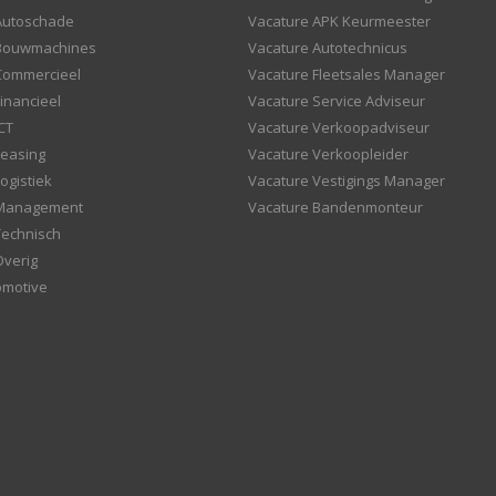
Autoschade
Vacature APK Keurmeester
 Bouwmachines
Vacature Autotechnicus
Commercieel
Vacature Fleetsales Manager
inancieel
Vacature Service Adviseur
CT
Vacature Verkoopadviseur
Leasing
Vacature Verkoopleider
ogistiek
Vacature Vestigings Manager
 Management
Vacature Bandenmonteur
Technisch
Overig
omotive