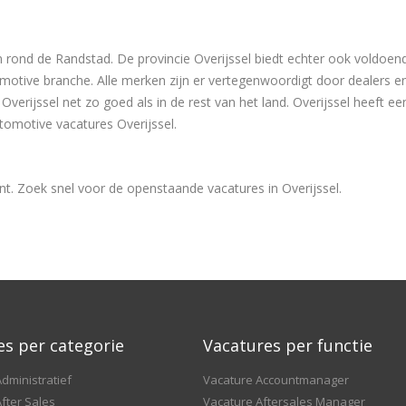
 rond de Randstad. De provincie Overijssel biedt echter ook voldoe
omotive branche. Alle merken zijn er vertegenwoordigt door dealers e
verijssel net zo goed als in de rest van het land. Overijssel heeft 
omotive vacatures Overijssel.
nt. Zoek snel voor de openstaande vacatures in Overijssel.
es per categorie
Vacatures per functie
dministratief
Vacature Accountmanager
fter Sales
Vacature Aftersales Manager