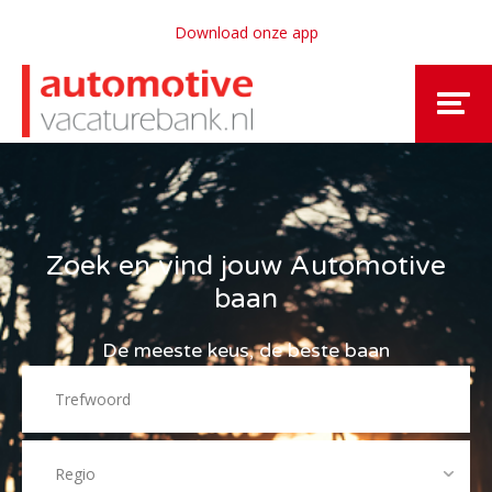
Download onze app
Zoek en vind jouw Automotive
baan
De meeste keus, de beste baan