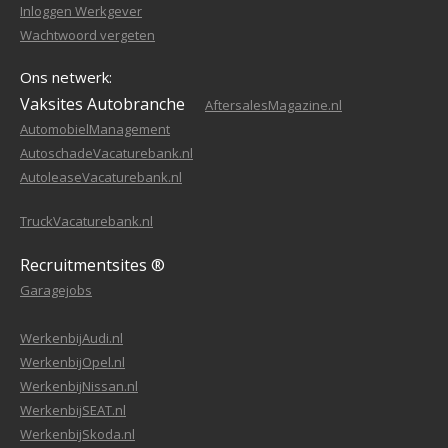
Inloggen Werkgever
Wachtwoord vergeten
Ons netwerk:
Vaksites Autobranche
AftersalesMagazine.nl
AutomobielManagement
AutoschadeVacaturebank.nl
AutoleaseVacaturebank.nl
TruckVacaturebank.nl
Recruitmentsites ®
Garagejobs
WerkenbijAudi.nl
WerkenbijOpel.nl
WerkenbijNissan.nl
WerkenbijSEAT.nl
WerkenbijSkoda.nl