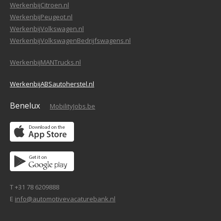
WerkenbijCitroen.nl
WerkenbijPeugeot.nl
WerkenbijVolkswagen.nl
WerkenbijVolkswagenBedrijfswagens.nl
WerkenbijMANTrucks.nl
WerkenbijABSautoherstel.nl
Benelux
MobilityJobs.be
T +31 78 6209888
E
info@automotivevacaturebank.nl