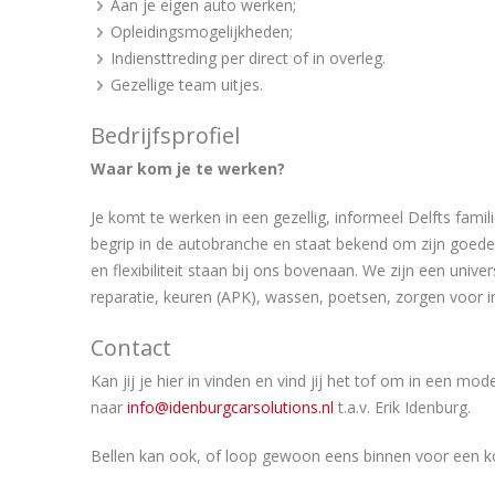
Aan je eigen auto werken;
Opleidingsmogelijkheden;
Indiensttreding per direct of in overleg.
Gezellige team uitjes.
Bedrijfsprofiel
Waar kom je te werken?
Je komt te werken in een gezellig, informeel Delfts famili
begrip in de autobranche en staat bekend om zijn goede
en flexibiliteit staan bij ons bovenaan. We zijn een univ
reparatie, keuren (APK), wassen, poetsen, zorgen voor i
Contact
Kan jij je hier in vinden en vind jij het tof om in een mo
naar
info@idenburgcarsolutions.nl
t.a.v. Erik Idenburg.
Bellen kan ook, of loop gewoon eens binnen voor een ko