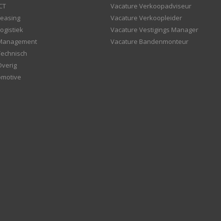
CT
Vacature Verkoopadviseur
Leasing
Vacature Verkoopleider
ogistiek
Vacature Vestigings Manager
 Management
Vacature Bandenmonteur
Technisch
Overig
omotive