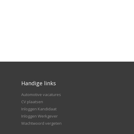
Handige links
Automotive vacatures
CV plaatsen
Inloggen Kandidaat
Inloggen Werkgever
Wachtwoord vergeten