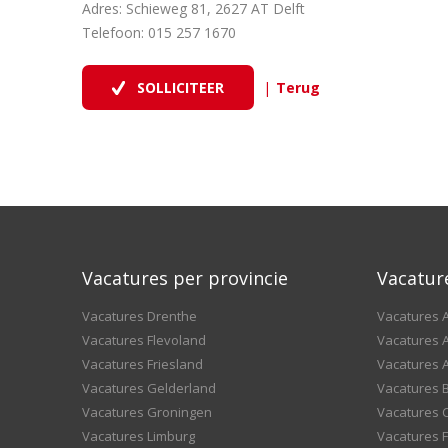
Adres: Schieweg 81, 2627 AT Delft
Telefoon: 015 257 1670
|
Vacatures per provincie
Vacatur
Vacatures Drenthe
Vacatures A
Vacatures Flevoland
Vacatures A
Vacatures Friesland
Vacatures 
Vacatures Gelderland
Vacatures
Vacatures Groningen
Vacatures 
Vacatures Limburg
Vacatures F