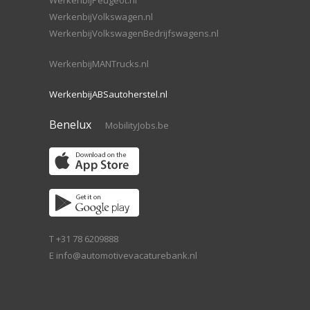
WerkenbijPeugeot.nl
WerkenbijVolkswagen.nl
WerkenbijVolkswagenBedrijfswagens.nl
WerkenbijMANTrucks.nl
WerkenbijABSautoherstel.nl
Benelux
MobilityJobs.be
T +31 78 6209888
E
info@automotivevacaturebank.nl