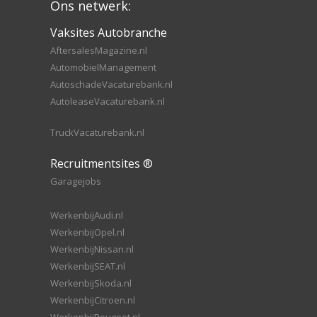
Ons netwerk:
Vaksites Autobranche
AftersalesMagazine.nl
AutomobielManagement
AutoschadeVacaturebank.nl
AutoleaseVacaturebank.nl
TruckVacaturebank.nl
Recruitmentsites ®
Garagejobs
WerkenbijAudi.nl
WerkenbijOpel.nl
WerkenbijNissan.nl
WerkenbijSEAT.nl
WerkenbijSkoda.nl
WerkenbijCitroen.nl