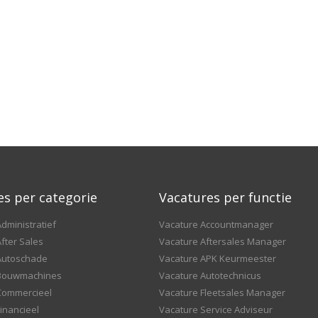
es per categorie
Vacatures per functie
dministratief
Vacature Accountmanager
fter Sales
Vacature Aftersales Manager
Autoschade
Vacature APK Keurmeester
 Bouwmachines
Vacature Autotechnicus
Commercieel
Vacature Fleetsales Manager
inancieel
Vacature Service Adviseur