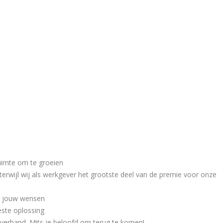
ruimte om te groeien
 terwijl wij als werkgever het grootste deel van de premie voor onze
p jouw wensen
este oplossing
stverband. Mits je beloofd om terug te komen!