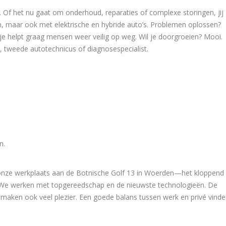
. Of het nu gaat om onderhoud, reparaties of complexe storingen, jij
en, maar ook met elektrische en hybride auto’s. Problemen oplossen?
 je helpt graag mensen weer veilig op weg. Wil je doorgroeien? Mooi.
s, tweede autotechnicus of diagnosespecialist.
n.
n onze werkplaats aan de Botnische Golf 13 in Woerden—het kloppend
l! We werken met topgereedschap en de nieuwste technologieën. De
 maken ook veel plezier. Een goede balans tussen werk en privé vind