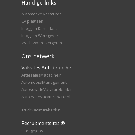
Handige links
Automotive vacatures
CV plaatsen
Inloggen Kandidaat
Inloggen Werkgever
Wachtwoord vergeten
Ons netwerk:
Vaksites Autobranche
AftersalesMagazine.nl
AutomobielManagement
AutoschadeVacaturebank.nl
AutoleaseVacaturebank.nl
TruckVacaturebank.nl
Recruitmentsites ®
Garagejobs