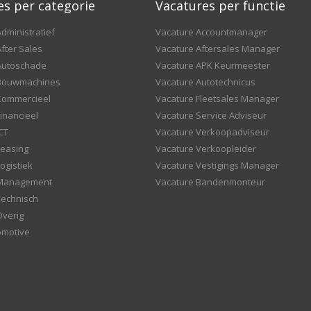
es per categorie
Vacatures per functie
dministratief
Vacature Accountmanager
fter Sales
Vacature Aftersales Manager
Autoschade
Vacature APK Keurmeester
 Bouwmachines
Vacature Autotechnicus
Commercieel
Vacature Fleetsales Manager
inancieel
Vacature Service Adviseur
CT
Vacature Verkoopadviseur
Leasing
Vacature Verkoopleider
ogistiek
Vacature Vestigings Manager
 Management
Vacature Bandenmonteur
Technisch
Overig
omotive