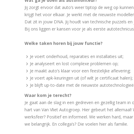
Wat ga je doen als automonteur?
Jij zorgt ervoor dat auto’s weer tiptop de weg op kunnen
krijgt het voor elkaar. Je werkt met de nieuwste modell
Dat zit in jouw DNA. Jij houdt van technische puzzels en
Bij ons liggen er kansen voor je als eerste autotechnicu
Welke taken horen bij jouw functie?
Je voert onderhoud, reparaties en installaties uit;
Je analyseert en lost complexe problemen op;
Je maakt auto’s klaar voor een feestelijke aflevering;
Je voert apk-keuringen uit (of wilt je certificaat halen);
Je blijft up-to-date met de nieuwste autotechnologieë
Waar kom je terecht?
Je gaat aan de slag in een gedreven en gezellig team i
hart van Van Vliet Autogroep. Hier gebeurt het allemaa
werksfeer? Positief en informeel. We werken hard, maar
we belangrijk. En collega’s? Die voelen hier als familie.