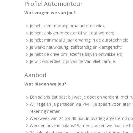
Profiel Automonteur
Wat vragen we van jou?
Je hebt een mbo-diploma autotechniek;
Je bent apk-keurmeester of wilt dat worden;
Je hebt minimaal 3 jaar ervaring in de autotechniek;
Je werkt nauwkeurig, zelfstandig en klantgericht;
Je hebt de drive om jezelf te blijven ontwikkelen;
Je wilt onderdeel zijn van de Van Vliet-familie.
Aanbod
Wat bieden we jou?
Een salaris dat past bij wat je doet en verdient, met 
Wij regelen je pensioen via PMT: je spaart voor later,
rekening nemen
Werkweek van 24 tot 40 uur, in overleg afgestemd o
Werk en privé in balans? Samen zoeken we naar de b
24 vakantiedagen per jaar op basis van fulltime dien