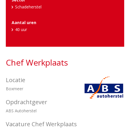
Schadeherstel
Aantal uren
40 uur
Chef Werkplaats
Locatie
Boxmeer
Opdrachtgever
ABS Autoherstel
Vacature Chef Werkplaats