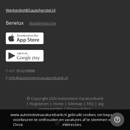
WerkenbijABSautoherstel.nl
Benelux
MobilityJobs.be
T +31 78 6209888
E
info@automotivevacaturebank.nl
© Copyright 2026 Automotive Vacaturebank
|
Registeren
|
Home
|
Sitemap
|
FAQ
|
alg.
voorwaarden
|
Privacy Policy
www.automotivevacaturebank.nl gebruikt cookies om bepaalde
voorkeuren te onthouden en vacatures af te stemmen op je
Close
interesses.