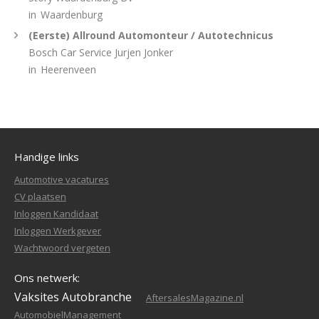
in
Waardenburg
(Eerste) Allround Automonteur / Autotechnicus
Bosch Car Service Jurjen Jonker
in
Heerenveen
Handige links
Automotive vacatures
CV plaatsen
Inloggen Kandidaat
Inloggen Werkgever
Wachtwoord vergeten
Ons netwerk:
Vaksites Autobranche
AftersalesMagazine.nl
AutomobielManagement