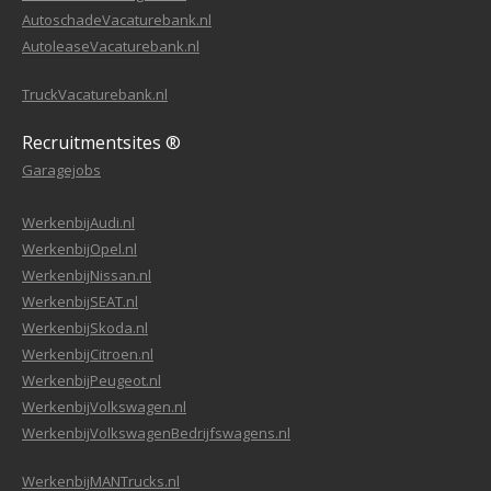
AutoschadeVacaturebank.nl
AutoleaseVacaturebank.nl
TruckVacaturebank.nl
Recruitmentsites ®
Garagejobs
WerkenbijAudi.nl
WerkenbijOpel.nl
WerkenbijNissan.nl
WerkenbijSEAT.nl
WerkenbijSkoda.nl
WerkenbijCitroen.nl
WerkenbijPeugeot.nl
WerkenbijVolkswagen.nl
WerkenbijVolkswagenBedrijfswagens.nl
WerkenbijMANTrucks.nl