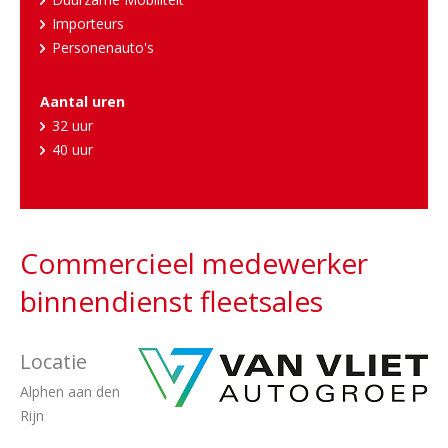
Importeurs
Personenauto's
Aantal uren
32 uur
40 uur
Commercieel medewerker
binnendienst fleetsales
Locatie
Alphen aan den
Rijn