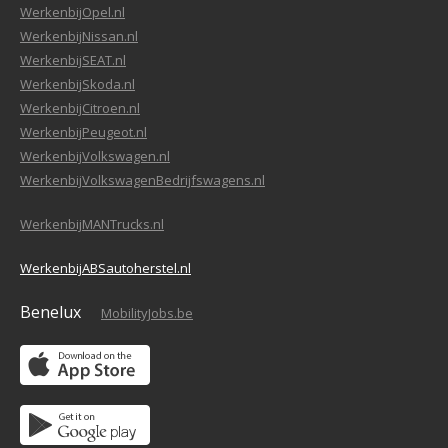
WerkenbijOpel.nl
WerkenbijNissan.nl
WerkenbijSEAT.nl
WerkenbijSkoda.nl
WerkenbijCitroen.nl
WerkenbijPeugeot.nl
WerkenbijVolkswagen.nl
WerkenbijVolkswagenBedrijfswagens.nl
WerkenbijMANTrucks.nl
WerkenbijABSautoherstel.nl
Benelux
MobilityJobs.be