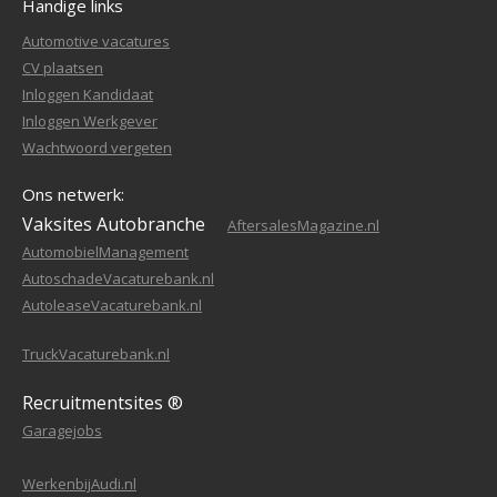
Handige links
Automotive vacatures
CV plaatsen
Inloggen Kandidaat
Inloggen Werkgever
Wachtwoord vergeten
Ons netwerk:
Vaksites Autobranche
AftersalesMagazine.nl
AutomobielManagement
AutoschadeVacaturebank.nl
AutoleaseVacaturebank.nl
TruckVacaturebank.nl
Recruitmentsites ®
Garagejobs
WerkenbijAudi.nl