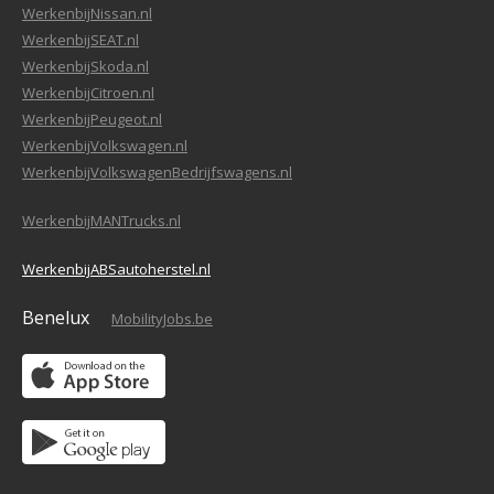
WerkenbijNissan.nl
WerkenbijSEAT.nl
WerkenbijSkoda.nl
WerkenbijCitroen.nl
WerkenbijPeugeot.nl
WerkenbijVolkswagen.nl
WerkenbijVolkswagenBedrijfswagens.nl
WerkenbijMANTrucks.nl
WerkenbijABSautoherstel.nl
Benelux
MobilityJobs.be