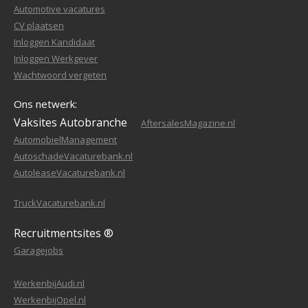
Automotive vacatures
CV plaatsen
Inloggen Kandidaat
Inloggen Werkgever
Wachtwoord vergeten
Ons netwerk:
Vaksites Autobranche
AftersalesMagazine.nl
AutomobielManagement
AutoschadeVacaturebank.nl
AutoleaseVacaturebank.nl
TruckVacaturebank.nl
Recruitmentsites ®
Garagejobs
WerkenbijAudi.nl
WerkenbijOpel.nl