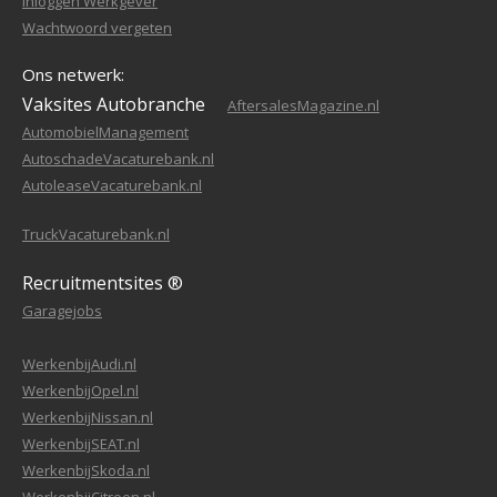
Inloggen Werkgever
Wachtwoord vergeten
Ons netwerk:
Vaksites Autobranche
AftersalesMagazine.nl
AutomobielManagement
AutoschadeVacaturebank.nl
AutoleaseVacaturebank.nl
TruckVacaturebank.nl
Recruitmentsites ®
Garagejobs
WerkenbijAudi.nl
WerkenbijOpel.nl
WerkenbijNissan.nl
WerkenbijSEAT.nl
WerkenbijSkoda.nl