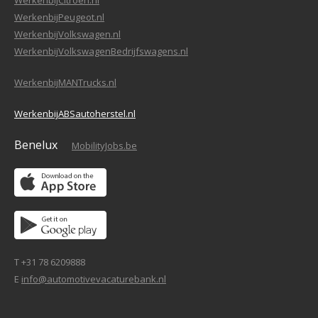
WerkenbijCitroen.nl
WerkenbijPeugeot.nl
WerkenbijVolkswagen.nl
WerkenbijVolkswagenBedrijfswagens.nl
WerkenbijMANTrucks.nl
WerkenbijABSautoherstel.nl
Benelux
MobilityJobs.be
T +31 78 6209888
E
info@automotivevacaturebank.nl