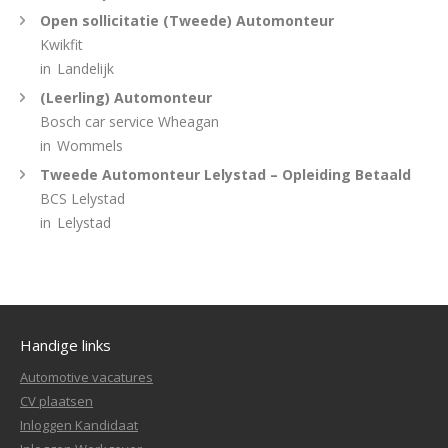
Open sollicitatie (Tweede) Automonteur
Kwikfit
in
Landelijk
(Leerling) Automonteur
Bosch car service Wheagan
in
Wommels
Tweede Automonteur Lelystad – Opleiding Betaald
BCS Lelystad
in
Lelystad
Handige links
Automotive vacatures
CV plaatsen
Inloggen Kandidaat