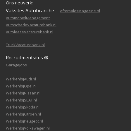
Ons netwerk:
Vaksites Autobranche
AftersalesMagazine.nl
AutomobielManagement
AutoschadeVacaturebank.nl
AutoleaseVacaturebank.nl
TruckVacaturebank.nl
Recruitmentsites ®
Garagejobs
WerkenbijAudi.nl
WerkenbijOpel.nl
WerkenbijNissan.nl
WerkenbijSEAT.nl
WerkenbijSkoda.nl
WerkenbijCitroen.nl
WerkenbijPeugeot.nl
WerkenbijVolkswagen.nl