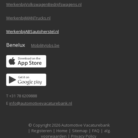
WerkenbijVolkswagenBedrijfswagens.nl
WerkenbijMANTrucks.nl
WerkenbijABSautoherstel.nl
Benelux
MobilityJobs.be
T +31 78 6209888
E
info@automotivevacaturebank.nl
© Copyright 2026 Automotive Vacaturebank
|
Registeren
|
Home
|
Sitemap
|
FAQ
|
alg.
voorwaarden
|
Privacy Policy