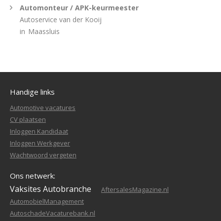
Automonteur / APK-keurmeester
Autoservice van der Kooij
in
Maassluis
Handige links
Automotive vacatures
CV plaatsen
Inloggen Kandidaat
Inloggen Werkgever
Wachtwoord vergeten
Ons netwerk:
Vaksites Autobranche
AftersalesMagazine.nl
AutomobielManagement
AutoschadeVacaturebank.nl