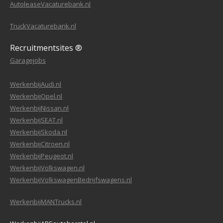
AutoleaseVacaturebank.nl
TruckVacaturebank.nl
Recruitmentsites ®
Garagejobs
WerkenbijAudi.nl
WerkenbijOpel.nl
WerkenbijNissan.nl
WerkenbijSEAT.nl
WerkenbijSkoda.nl
WerkenbijCitroen.nl
WerkenbijPeugeot.nl
WerkenbijVolkswagen.nl
WerkenbijVolkswagenBedrijfswagens.nl
WerkenbijMANTrucks.nl