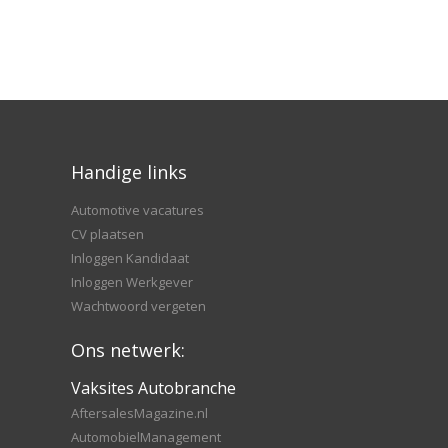
Handige links
Automotive vacatures
CV plaatsen
Inloggen Kandidaat
Inloggen Werkgever
Wachtwoord vergeten
Ons netwerk:
Vaksites Autobranche
AftersalesMagazine.nl
AutomobielManagement