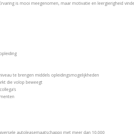
al. Ervaring is mooi meegenomen, maar motivatie en leergierigheid vind
opleiding
niveau te brengen middels opleidingsmogelijkheden
rkt die volop beweegt
ollega’s
nementen
universele autoleasemaatschappij met meer dan 10.000