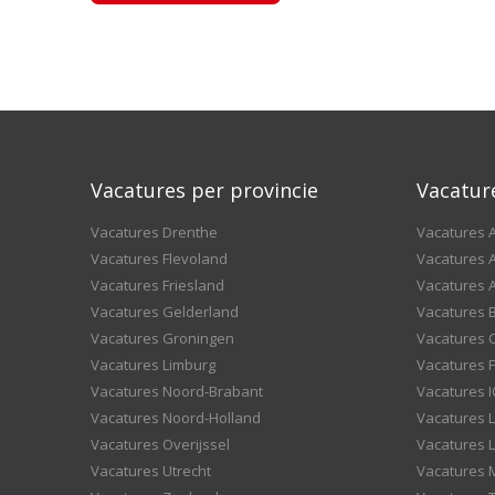
Vacatures per provincie
Vacatur
Vacatures Drenthe
Vacatures A
Vacatures Flevoland
Vacatures A
Vacatures Friesland
Vacatures 
Vacatures Gelderland
Vacatures
Vacatures Groningen
Vacatures 
Vacatures Limburg
Vacatures F
Vacatures Noord-Brabant
Vacatures I
Vacatures Noord-Holland
Vacatures 
Vacatures Overijssel
Vacatures L
Vacatures Utrecht
Vacatures