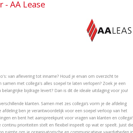
 - AA Lease
uto's: van aflevering tot inname? Houd je ervan om overzicht te
 samen met collega's alles soepel te laten verlopen? Zoek je een
belangrijke bijdrage levert? Dan is dit de ideale uitdaging voor jou!
erschillende klanten. Samen met zes collega’s vorm je de afdeling
e afdeling ben je verantwoordelijk voor een soepel verloop van het
elingen en bent het aanspreekpunt voor vragen van klanten en collega’
ntinu prioriteiten stelt en flexibel inspeelt op wat er speelt. Juist di
olop ruimte om je organisatorische en communicatieve vaardigheden i