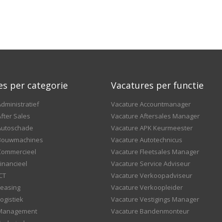
es per categorie
Vacatures per functie
dministratief
Vacature Accountmanager
fter Sales
Vacature Aftersales Manager
Autoschade
Vacature APK Keurmeester
 Bouwmachines
Vacature Autotechnicus
Commercieel
Vacature Fleetsales Manager
inancieel
Vacature Service Adviseur
CT
Vacature Verkoopadviseur
Leasing
Vacature Verkoopleider
ogistiek
Vacature Vestigings Manager
 Management
Vacature Bandenmonteur