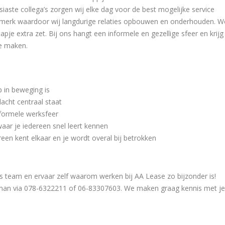
aste collega’s zorgen wij elke dag voor de best mogelijke service
lsmerk waardoor wij langdurige relaties opbouwen en onderhouden. W
pje extra zet. Bij ons hangt een informele en gezellige sfeer en krijg
te maken.
p in beweging is
dacht centraal staat
nformele werksfeer
aar je iedereen snel leert kennen
een kent elkaar en je wordt overal bij betrokken
ns team en ervaar zelf waarom werken bij AA Lease zo bijzonder is!
man via 078-6322211 of 06-83307603. We maken graag kennis met je