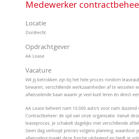
Medewerker contractbeheer
Locatie
Dordrecht
Opdrachtgever
AA Lease
Vacature
Wil jij betrokken zijn bij het hele proces rondom leasea
bewaren, verschillende werkzaamheden af te wisselen en
afwisselende baan waarin je veel kunt leren én direct een 
AA Lease beheert ruim 10.000 auto’s voor ruim duizend v
Contractbeheer: de spil van onze organisatie. Vanuit dez
leaseproces. Je schakelt dagelijks met verschillende afd
Geen dag verloopt precies volgens planning, waardoor je co
afwisseling maakt deze functie uitdagend en biedt je v