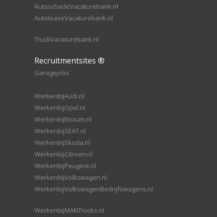
AutoschadeVacaturebank.nl
AutoleaseVacaturebank.nl
TruckVacaturebank.nl
Recruitmentsites ®
Garagejobs
WerkenbijAudi.nl
WerkenbijOpel.nl
WerkenbijNissan.nl
WerkenbijSEAT.nl
WerkenbijSkoda.nl
WerkenbijCitroen.nl
WerkenbijPeugeot.nl
WerkenbijVolkswagen.nl
WerkenbijVolkswagenBedrijfswagens.nl
WerkenbijMANTrucks.nl