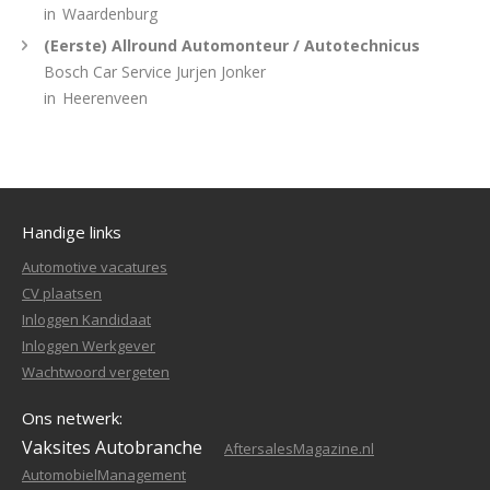
in
Waardenburg
(Eerste) Allround Automonteur / Autotechnicus
Bosch Car Service Jurjen Jonker
in
Heerenveen
Handige links
Automotive vacatures
CV plaatsen
Inloggen Kandidaat
Inloggen Werkgever
Wachtwoord vergeten
Ons netwerk:
Vaksites Autobranche
AftersalesMagazine.nl
AutomobielManagement