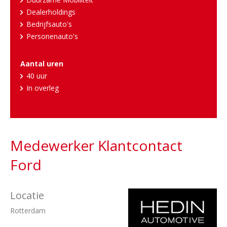
Dealerholdings
Bedrijfsauto's
Personenauto's
Aantal uren
40 uur
In overleg
Medewerker Klantcontact
Ford
Locatie
Rotterdam