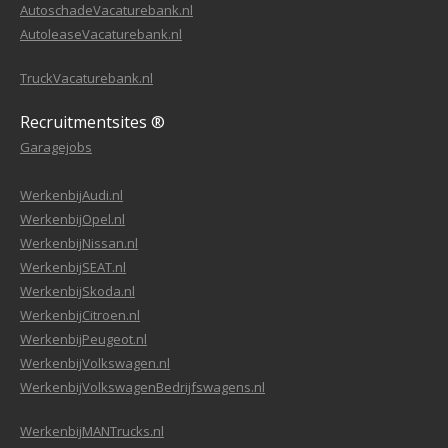
AutoschadeVacaturebank.nl
AutoleaseVacaturebank.nl
TruckVacaturebank.nl
Recruitmentsites ®
Garagejobs
WerkenbijAudi.nl
WerkenbijOpel.nl
WerkenbijNissan.nl
WerkenbijSEAT.nl
WerkenbijSkoda.nl
WerkenbijCitroen.nl
WerkenbijPeugeot.nl
WerkenbijVolkswagen.nl
WerkenbijVolkswagenBedrijfswagens.nl
WerkenbijMANTrucks.nl