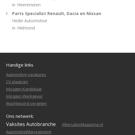
in
Heerenveen
Parts Specialist Renault, Dacia en Nissan
Hedin Automotive
in
Helmond
Handige links
Automotive vacatures
CV plaatsen
Inloggen Kandidaat
Inloggen Werkgever
Wachtwoord vergeten
Ons netwerk:
Vaksites Autobranche
AftersalesMagazine.nl
AutomobielManagement