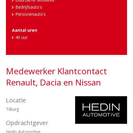
Bedrijfsauto's
Personenauto's
Aantal uren
40 uur
Medewerker Klantcontact
Renault, Dacia en Nissan
Locatie
Tilburg
Opdrachtgever
Hedin Automotive