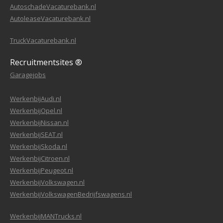
AutoschadeVacaturebank.nl
AutoleaseVacaturebank.nl
TruckVacaturebank.nl
Recruitmentsites ®
Garagejobs
WerkenbijAudi.nl
WerkenbijOpel.nl
WerkenbijNissan.nl
WerkenbijSEAT.nl
WerkenbijSkoda.nl
WerkenbijCitroen.nl
WerkenbijPeugeot.nl
WerkenbijVolkswagen.nl
WerkenbijVolkswagenBedrijfswagens.nl
WerkenbijMANTrucks.nl