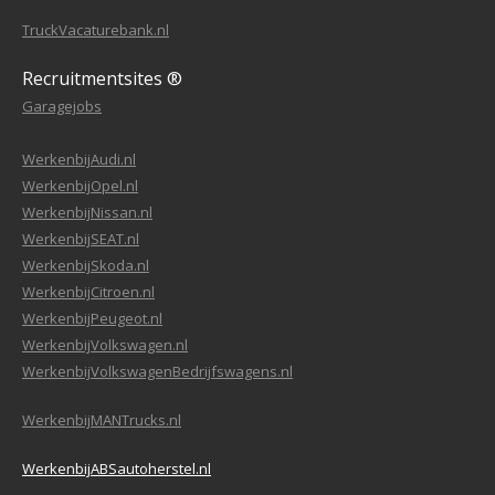
TruckVacaturebank.nl
Recruitmentsites ®
Garagejobs
WerkenbijAudi.nl
WerkenbijOpel.nl
WerkenbijNissan.nl
WerkenbijSEAT.nl
WerkenbijSkoda.nl
WerkenbijCitroen.nl
WerkenbijPeugeot.nl
WerkenbijVolkswagen.nl
WerkenbijVolkswagenBedrijfswagens.nl
WerkenbijMANTrucks.nl
WerkenbijABSautoherstel.nl