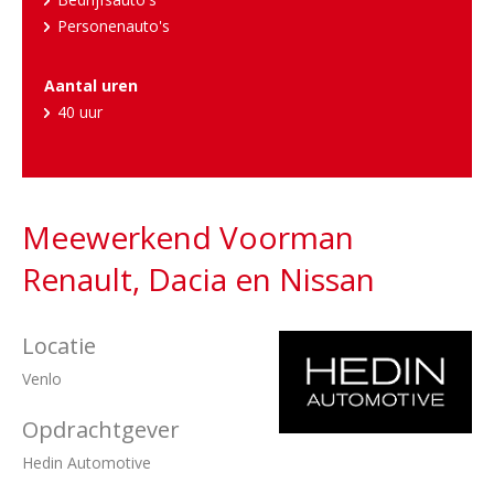
Personenauto's
Aantal uren
40 uur
Meewerkend Voorman
Renault, Dacia en Nissan
Locatie
Venlo
Opdrachtgever
Hedin Automotive