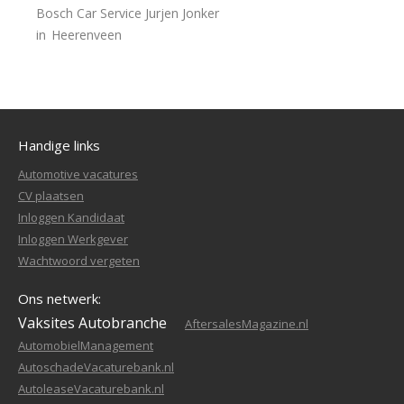
Bosch Car Service Jurjen Jonker
in
Heerenveen
Handige links
Automotive vacatures
CV plaatsen
Inloggen Kandidaat
Inloggen Werkgever
Wachtwoord vergeten
Ons netwerk:
Vaksites Autobranche
AftersalesMagazine.nl
AutomobielManagement
AutoschadeVacaturebank.nl
AutoleaseVacaturebank.nl