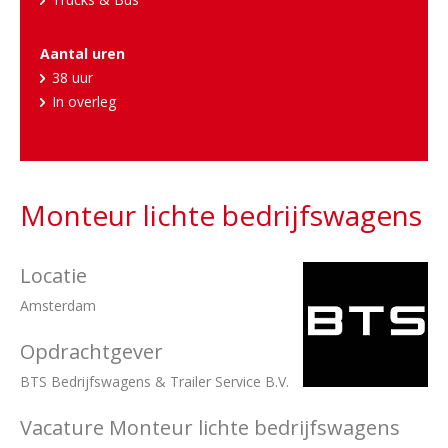
Aantal uren
38 uur
In overleg
Monteur lichte bedrijfswagens
Locatie
Amsterdam
Opdrachtgever
BTS Bedrijfswagens & Trailer Service B.V.
Vacature Monteur lichte bedrijfswagens