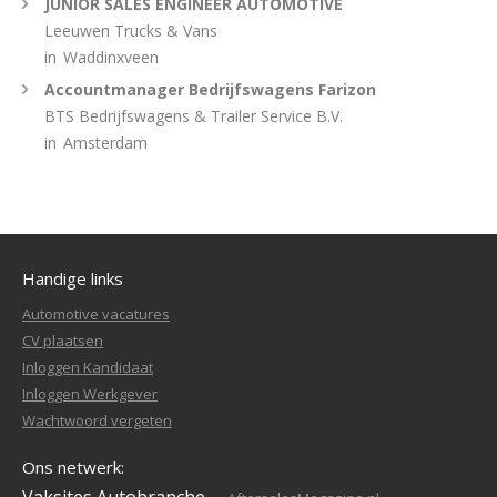
JUNIOR SALES ENGINEER AUTOMOTIVE
Leeuwen Trucks & Vans
in
Waddinxveen
Accountmanager Bedrijfswagens Farizon
BTS Bedrijfswagens & Trailer Service B.V.
in
Amsterdam
Handige links
Automotive vacatures
CV plaatsen
Inloggen Kandidaat
Inloggen Werkgever
Wachtwoord vergeten
Ons netwerk: