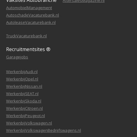
Vaksites Autobranche
AftersalesMagazine.nl
AutomobielManagement
AutoschadeVacaturebank.nl
AutoleaseVacaturebank.nl
TruckVacaturebank.nl
Recruitmentsites ®
Garagejobs
WerkenbijAudi.nl
WerkenbijOpel.nl
WerkenbijNissan.nl
WerkenbijSEAT.nl
WerkenbijSkoda.nl
WerkenbijCitroen.nl
WerkenbijPeugeot.nl
WerkenbijVolkswagen.nl
WerkenbijVolkswagenBedrijfswagens.nl