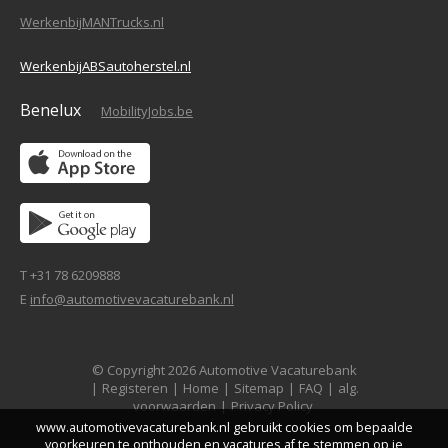
WerkenbijMANTrucks.nl
WerkenbijABSautoherstel.nl
Benelux
MobilityJobs.be
T +31 78 6209888
E
info@automotivevacaturebank.nl
© Copyright 2026 Automotive Vacaturebank
|
Registeren
|
Home
|
Sitemap
|
FAQ
|
alg.
voorwaarden
|
Privacy Policy
www.automotivevacaturebank.nl gebruikt cookies om bepaalde
voorkeuren te onthouden en vacatures af te stemmen op je