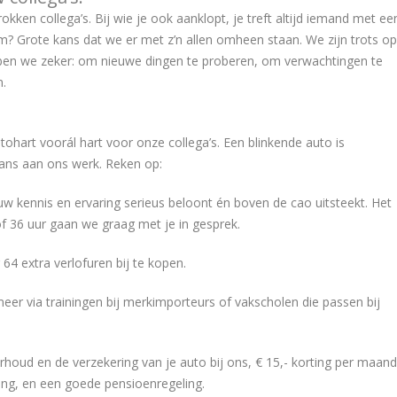
kken collega’s. Bij wie je ook aanklopt, je treft altijd iemand met ee
? Grote kans dat we er met z’n allen omheen staan. We zijn trots op
ben we zeker: om nieuwe dingen te proberen, om verwachtingen te
n.
hart voorál hart voor onze collega’s. Een blinkende auto is
glans aan ons werk. Reken op:
uw kennis en ervaring serieus beloont én boven de cao uitsteekt. Het
of 36 uur gaan we graag met je in gesprek.
 64 extra verlofuren bij te kopen.
er via trainingen bij merkimporteurs of vakscholen die passen bij
rhoud en de verzekering van je auto bij ons, € 15,- korting per maand
ing, en een goede pensioenregeling.