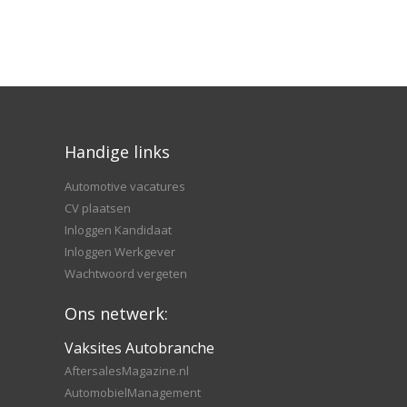
Handige links
Automotive vacatures
CV plaatsen
Inloggen Kandidaat
Inloggen Werkgever
Wachtwoord vergeten
Ons netwerk:
Vaksites Autobranche
AftersalesMagazine.nl
AutomobielManagement