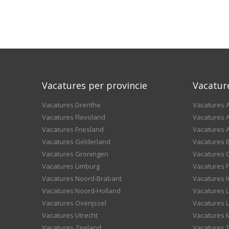
Vacatures per provincie
Vacatur
Vacatures Drenthe
Vacatures A
Vacatures Flevoland
Vacatures A
Vacatures Friesland
Vacatures 
Vacatures Gelderland
Vacatures
Vacatures Groningen
Vacatures 
Vacatures Limburg
Vacatures F
Vacatures Noord-Brabant
Vacatures I
Vacatures Noord-Holland
Vacatures 
Vacatures Overijssel
Vacatures L
Vacatures Utrecht
Vacatures
Vacatures Zeeland
Vacatures 