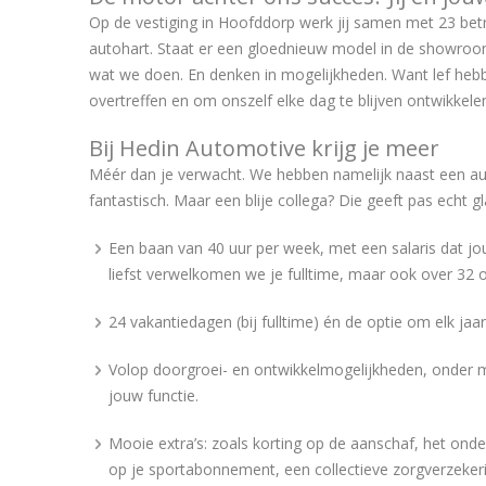
Op de vestiging in Hoofddorp werk jij samen met 23 betro
autohart. Staat er een gloednieuw model in de showroom
wat we doen. En denken in mogelijkheden. Want lef heb
overtreffen en om onszelf elke dag te blijven ontwikkele
Bij Hedin Automotive krijg je meer
Méér dan je verwacht. We hebben namelijk naast een auto
fantastisch. Maar een blije collega? Die geeft pas echt 
Een baan van 40 uur per week, met een salaris dat jo
liefst verwelkomen we je fulltime, maar ook over 32 
24 vakantiedagen (bij fulltime) én de optie om elk jaar
Volop doorgroei- en ontwikkelmogelijkheden, onder me
jouw functie.
Mooie extra’s: zoals korting op de aanschaf, het onde
op je sportabonnement, een collectieve zorgverzeker