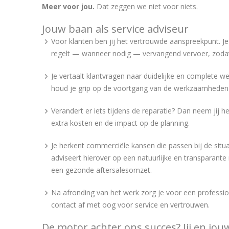
Meer voor jou.
Dat zeggen we niet voor niets.
Jouw baan als service adviseur
Voor klanten ben jij het vertrouwde aanspreekpunt. J
regelt — wanneer nodig — vervangend vervoer, zodat 
Je vertaalt klantvragen naar duidelijke en complete w
houd je grip op de voortgang van de werkzaamheden
Verandert er iets tijdens de reparatie? Dan neem jij he
extra kosten en de impact op de planning.
Je herkent commerciële kansen die passen bij de situa
adviseert hierover op een natuurlijke en transparant
een gezonde aftersalesomzet.
Na afronding van het werk zorg je voor een profession
contact af met oog voor service en vertrouwen.
De motor achter ons succes? Jij en jouw