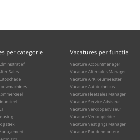
es per categorie
Vacatures per functie
dministratief
Vacature Accountmanager
fter Sales
Vacature Aftersales Manager
Autoschade
Vacature APK Keurmeester
 Bouwmachines
Vacature Autotechnicus
Commercieel
Vacature Fleetsales Manager
inancieel
Vacature Service Adviseur
CT
Vacature Verkoopadviseur
Leasing
Vacature Verkoopleider
ogistiek
Vacature Vestigings Manager
 Management
Vacature Bandenmonteur
Technisch