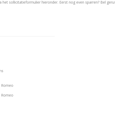
 het sollicitatieformulier hieronder. Eerst nog even sparren? Bel geru
ns
fa Romeo
fa Romeo