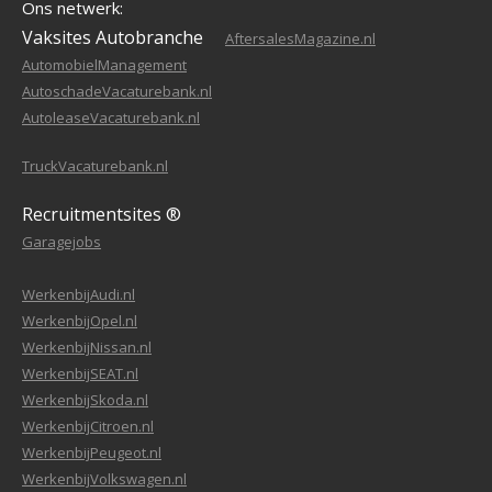
Ons netwerk:
Vaksites Autobranche
AftersalesMagazine.nl
AutomobielManagement
AutoschadeVacaturebank.nl
AutoleaseVacaturebank.nl
TruckVacaturebank.nl
Recruitmentsites ®
Garagejobs
WerkenbijAudi.nl
WerkenbijOpel.nl
WerkenbijNissan.nl
WerkenbijSEAT.nl
WerkenbijSkoda.nl
WerkenbijCitroen.nl
WerkenbijPeugeot.nl
WerkenbijVolkswagen.nl