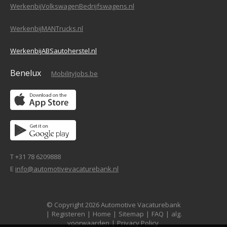
WerkenbijVolkswagenBedrijfswagens.nl
WerkenbijMANTrucks.nl
WerkenbijABSautoherstel.nl
Benelux
MobilityJobs.be
T +31 78 6209888
E
info@automotivevacaturebank.nl
© Copyright 2026 Automotive Vacaturebank
|
Registeren
|
Home
|
Sitemap
|
FAQ
|
alg.
voorwaarden
|
Privacy Policy