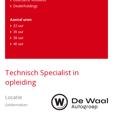
Dealerholdings
Aantal uren
32 uur
36 uur
38 uur
40 uur
Technisch Specialist in
opleiding
Locatie
Geldermalsen