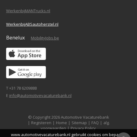
WerkenbijMANTrucks.nl
WerkenbijABSautoherstel.nl
Benelux
MobilityJobs.be
T +31 78 6209888
E
info@automotivevacaturebank.nl
© Copyright 2026 Automotive Vacaturebank
|
Registeren
|
Home
|
Sitemap
|
FAQ
|
alg.
voorwaarden
|
Privacy Policy
www.automotivevacaturebank.nl gebruikt cookies om bepaalde