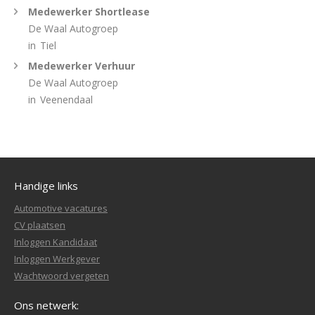
Medewerker Shortlease
De Waal Autogroep
in
Tiel
Medewerker Verhuur
De Waal Autogroep
in
Veenendaal
Handige links
Automotive vacatures
CV plaatsen
Inloggen Kandidaat
Inloggen Werkgever
Wachtwoord vergeten
Ons netwerk: