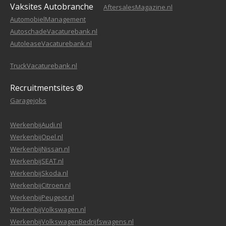
Vaksites Autobranche
AftersalesMagazine.nl
AutomobielManagement
AutoschadeVacaturebank.nl
AutoleaseVacaturebank.nl
TruckVacaturebank.nl
Recruitmentsites ®
Garagejobs
WerkenbijAudi.nl
WerkenbijOpel.nl
WerkenbijNissan.nl
WerkenbijSEAT.nl
WerkenbijSkoda.nl
WerkenbijCitroen.nl
WerkenbijPeugeot.nl
WerkenbijVolkswagen.nl
WerkenbijVolkswagenBedrijfswagens.nl