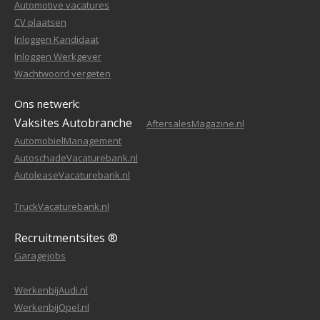
Automotive vacatures
CV plaatsen
Inloggen Kandidaat
Inloggen Werkgever
Wachtwoord vergeten
Ons netwerk:
Vaksites Autobranche
AftersalesMagazine.nl
AutomobielManagement
AutoschadeVacaturebank.nl
AutoleaseVacaturebank.nl
TruckVacaturebank.nl
Recruitmentsites ®
Garagejobs
WerkenbijAudi.nl
WerkenbijOpel.nl