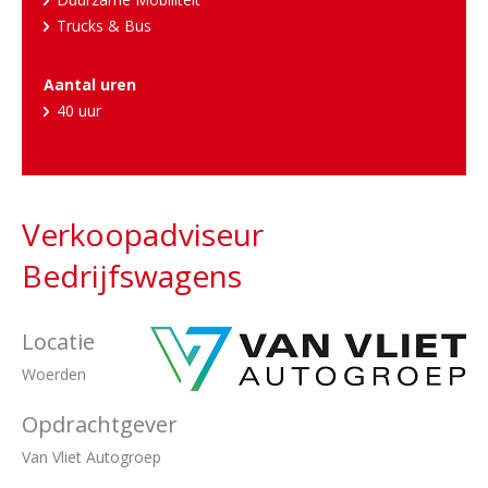
Trucks & Bus
Aantal uren
40 uur
Verkoopadviseur
Bedrijfswagens
Locatie
Woerden
Opdrachtgever
Van Vliet Autogroep