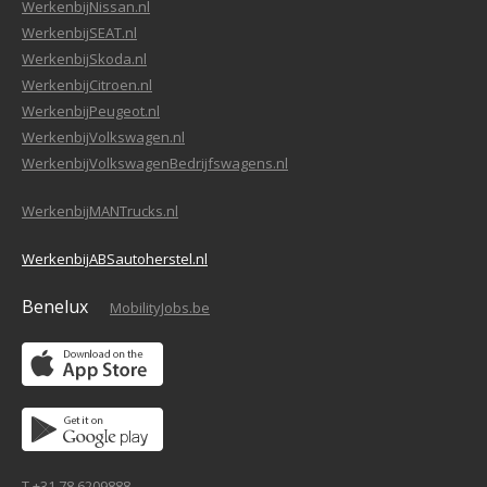
WerkenbijNissan.nl
WerkenbijSEAT.nl
WerkenbijSkoda.nl
WerkenbijCitroen.nl
WerkenbijPeugeot.nl
WerkenbijVolkswagen.nl
WerkenbijVolkswagenBedrijfswagens.nl
WerkenbijMANTrucks.nl
WerkenbijABSautoherstel.nl
Benelux
MobilityJobs.be
T +31 78 6209888