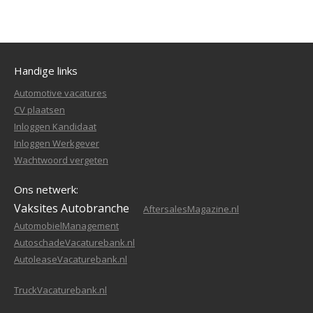
Handige links
Automotive vacatures
CV plaatsen
Inloggen Kandidaat
Inloggen Werkgever
Wachtwoord vergeten
Ons netwerk:
Vaksites Autobranche
AftersalesMagazine.nl
AutomobielManagement
AutoschadeVacaturebank.nl
AutoleaseVacaturebank.nl
TruckVacaturebank.nl