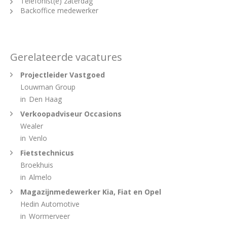
Telefonist(e) zaterdag
Backoffice medewerker
Gerelateerde vacatures
Projectleider Vastgoed
Louwman Group
in
Den Haag
Verkoopadviseur Occasions
Wealer
in
Venlo
Fietstechnicus
Broekhuis
in
Almelo
Magazijnmedewerker Kia, Fiat en Opel
Hedin Automotive
in
Wormerveer