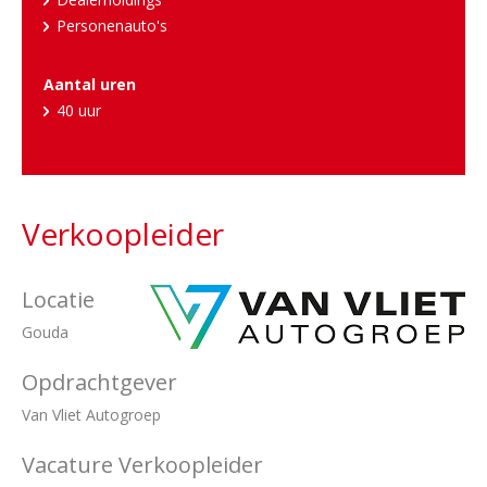
Personenauto's
Aantal uren
40 uur
Verkoopleider
Locatie
Gouda
Opdrachtgever
Van Vliet Autogroep
Vacature Verkoopleider