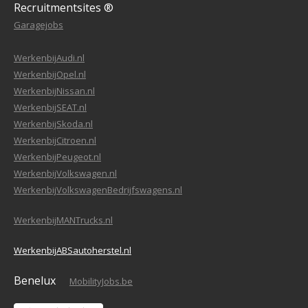
Recruitmentsites ®
Garagejobs
WerkenbijAudi.nl
WerkenbijOpel.nl
WerkenbijNissan.nl
WerkenbijSEAT.nl
WerkenbijSkoda.nl
WerkenbijCitroen.nl
WerkenbijPeugeot.nl
WerkenbijVolkswagen.nl
WerkenbijVolkswagenBedrijfswagens.nl
WerkenbijMANTrucks.nl
WerkenbijABSautoherstel.nl
Benelux
MobilityJobs.be