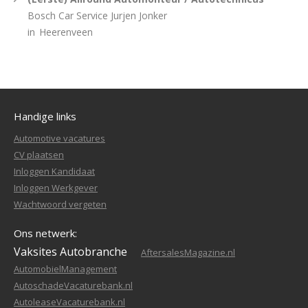
Bosch Car Service Jurjen Jonker
in
Heerenveen
Handige links
Automotive vacatures
CV plaatsen
Inloggen Kandidaat
Inloggen Werkgever
Wachtwoord vergeten
Ons netwerk:
Vaksites Autobranche
AftersalesMagazine.nl
AutomobielManagement
AutoschadeVacaturebank.nl
AutoleaseVacaturebank.nl