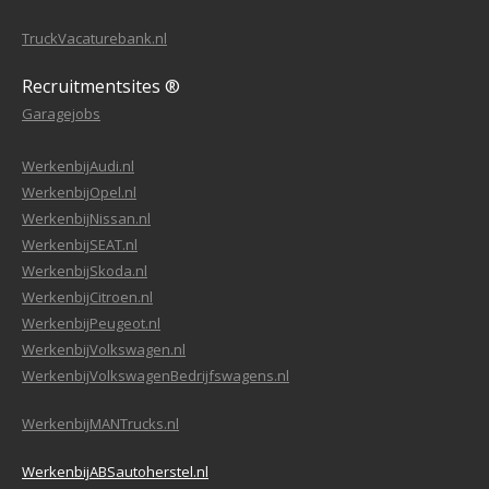
TruckVacaturebank.nl
Recruitmentsites ®
Garagejobs
WerkenbijAudi.nl
WerkenbijOpel.nl
WerkenbijNissan.nl
WerkenbijSEAT.nl
WerkenbijSkoda.nl
WerkenbijCitroen.nl
WerkenbijPeugeot.nl
WerkenbijVolkswagen.nl
WerkenbijVolkswagenBedrijfswagens.nl
WerkenbijMANTrucks.nl
WerkenbijABSautoherstel.nl