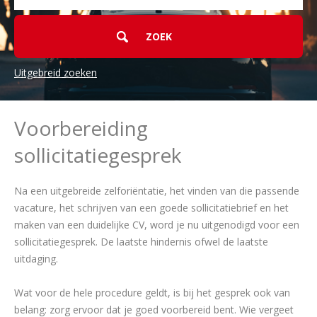
Uitgebreid zoeken
Voorbereiding
sollicitatiegesprek
Na een uitgebreide zelforiëntatie, het vinden van die passende
vacature, het schrijven van een goede sollicitatiebrief en het
maken van een duidelijke CV, word je nu uitgenodigd voor een
sollicitatiegesprek. De laatste hindernis ofwel de laatste
uitdaging.
Wat voor de hele procedure geldt, is bij het gesprek ook van
belang: zorg ervoor dat je goed voorbereid bent. Wie vergeet