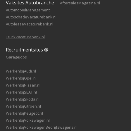
Vaksites Autobranche
AftersalesMagazine.nl
AutomobielManagement
AutoschadeVacaturebank.nl
AutoleaseVacaturebank.nl
TruckVacaturebank.nl
Recruitmentsites ®
Garagejobs
WerkenbijAudi.nl
WerkenbijOpel.nl
WerkenbijNissan.nl
WerkenbijSEAT.nl
WerkenbijSkoda.nl
WerkenbijCitroen.nl
WerkenbijPeugeot.nl
WerkenbijVolkswagen.nl
WerkenbijVolkswagenBedrijfswagens.nl