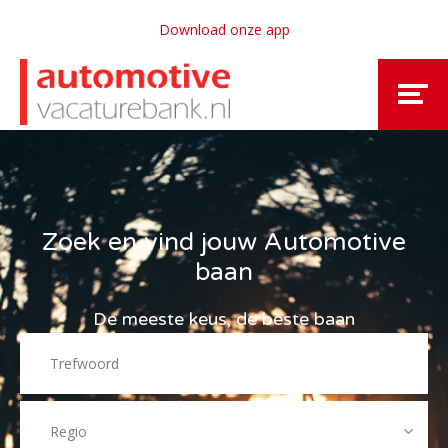
Download onze app
Zoek en vind jouw Automotive
baan
De meeste keus, de beste baan