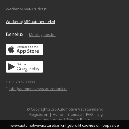
WerkenbijMANTrucks.nl
WerkenbijABSautoherstel.nl
Benelux
MobilityJobs.be
T +31 78 6209888
E
info@automotivevacaturebank.nl
© Copyright 2026 Automotive Vacaturebank
|
Registeren
|
Home
|
Sitemap
|
FAQ
|
alg.
voorwaarden
|
Privacy Policy
www.automotivevacaturebank.nl gebruikt cookies om bepaalde