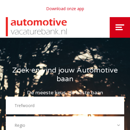
Download onze app
Zoek en vind jouw Automotive
baan
De meeste keus, de beste baan