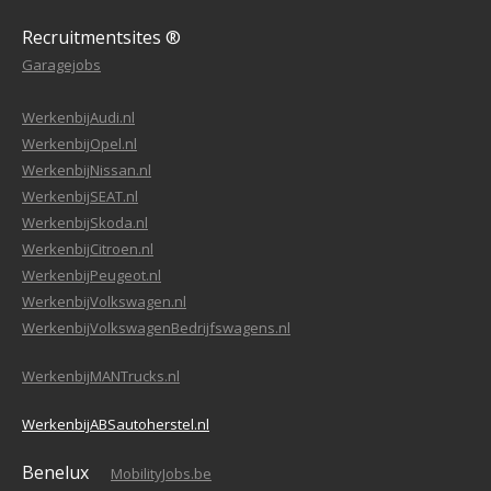
Recruitmentsites ®
Garagejobs
WerkenbijAudi.nl
WerkenbijOpel.nl
WerkenbijNissan.nl
WerkenbijSEAT.nl
WerkenbijSkoda.nl
WerkenbijCitroen.nl
WerkenbijPeugeot.nl
WerkenbijVolkswagen.nl
WerkenbijVolkswagenBedrijfswagens.nl
WerkenbijMANTrucks.nl
WerkenbijABSautoherstel.nl
Benelux
MobilityJobs.be