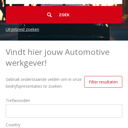
Uitgebreid zoeken
Vindt hier jouw Automotive
werkgever!
Gebruik onderstaande velden om in onze
Filter resultaten
bedrijfspresentaties te zoeken.
Trefwoorden
Country