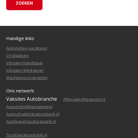
Handige links
Automotive vacatures
CV plaatsen
Inloggen Kandidaat
Inloggen Werkgever
Wachtwoord vergeten
Ons netwerk:
Vaksites Autobranche
AftersalesMagazine.nl
AutomobielManagement
AutoschadeVacaturebank.nl
AutoleaseVacaturebank.nl
TruckVacaturebank.nl